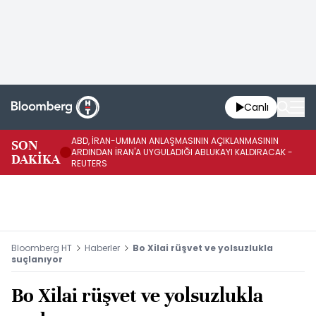
Canlı
ABD, İRAN-UMMAN ANLAŞMASININ AÇIKLANMASININ
AB
SON
ARDINDAN İRAN'A UYGULADIĞI ABLUKAYI KALDIRACAK -
GE
DAKİKA
REUTERS
UY
Bloomberg HT
Haberler
Bo Xilai rüşvet ve yolsuzlukla
suçlanıyor
Bo Xilai rüşvet ve yolsuzlukla