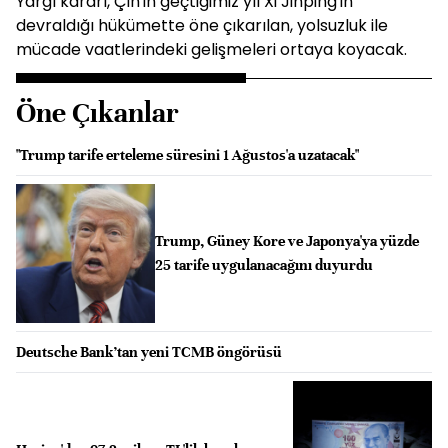
Yargı kararı, Çin'in geçtiğimiz yıl Xi Jinping'in
devraldığı hükümette öne çıkarılan, yolsuzluk ile
mücade vaatlerindeki gelişmeleri ortaya koyacak.
Öne Çıkanlar
"Trump tarife erteleme süresini 1 Ağustos'a uzatacak"
Trump, Güney Kore ve Japonya'ya yüzde
25 tarife uygulanacağını duyurdu
Deutsche Bank’tan yeni TCMB öngörüsü