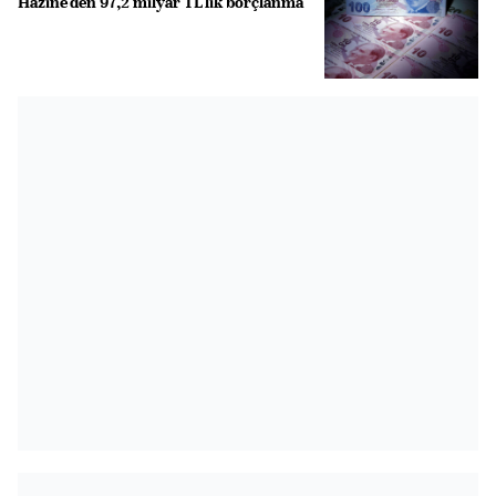
Hazine'den 97,2 milyar TL'lik borçlanma