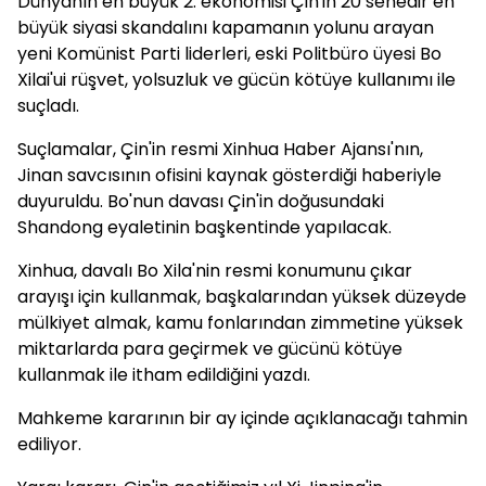
Dünyanın en büyük 2. ekonomisi Çin'in 20 senedir en
büyük siyasi skandalını kapamanın yolunu arayan
yeni Komünist Parti liderleri, eski Politbüro üyesi Bo
Xilai'ui rüşvet, yolsuzluk ve gücün kötüye kullanımı ile
suçladı.
Suçlamalar, Çin'in resmi Xinhua Haber Ajansı'nın,
Jinan savcısının ofisini kaynak gösterdiği haberiyle
duyuruldu. Bo'nun davası Çin'in doğusundaki
Shandong eyaletinin başkentinde yapılacak.
Xinhua, davalı Bo Xila'nin resmi konumunu çıkar
arayışı için kullanmak, başkalarından yüksek düzeyde
mülkiyet almak, kamu fonlarından zimmetine yüksek
miktarlarda para geçirmek ve gücünü kötüye
kullanmak ile itham edildiğini yazdı.
Mahkeme kararının bir ay içinde açıklanacağı tahmin
ediliyor.