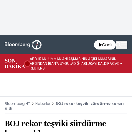
Canlı
ABD, İRAN-UMMAN ANLAŞMASININ AÇIKLANMASININ
AB
SON
ARDINDAN İRAN'A UYGULADIĞI ABLUKAYI KALDIRACAK -
GE
DAKİKA
REUTERS
UY
Bloomberg HT
Haberler
BOJ rekor teşviki sürdürme kararı
aldı
BOJ rekor teşviki sürdürme