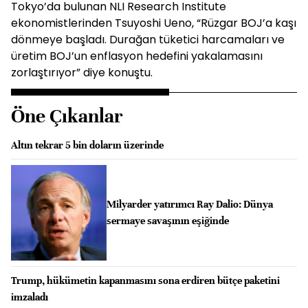
Tokyo’da bulunan NLI Research Institute
ekonomistlerinden Tsuyoshi Ueno, “Rüzgar BOJ’a kaşı
dönmeye başladı. Durağan tüketici harcamaları ve
üretim BOJ’un enflasyon hedefini yakalamasını
zorlaştırıyor” diye konuştu.
Öne Çıkanlar
Altın tekrar 5 bin doların üzerinde
Milyarder yatırımcı Ray Dalio: Dünya
sermaye savaşının eşiğinde
Trump, hükümetin kapanmasını sona erdiren bütçe paketini
imzaladı