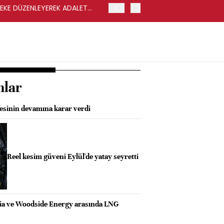
LEKE DÜZENLEYEREK ADALET
YENİ PARTİ GENEL BAŞKA
nlar
esinin devamına karar verdi
Reel kesim güveni Eylül'de yatay seyretti
ia ve Woodside Energy arasında LNG