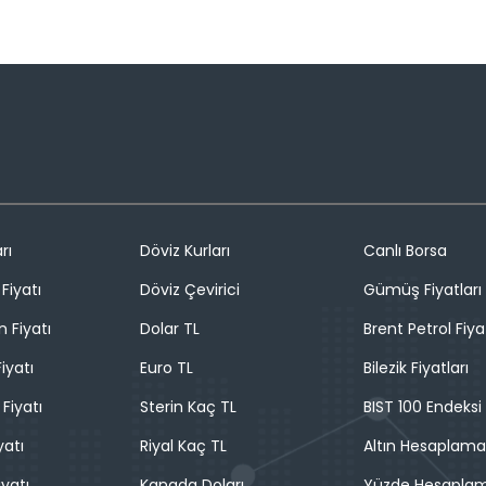
rı
Döviz Kurları
Canlı Borsa
Fiyatı
Döviz Çevirici
Gümüş Fiyatları
n Fiyatı
Dolar TL
Brent Petrol Fiya
iyatı
Euro TL
Bilezik Fiyatları
 Fiyatı
Sterin Kaç TL
BIST 100 Endeksi
yatı
Riyal Kaç TL
Altın Hesaplama
iyatı
Kanada Doları
Yüzde Hesapla