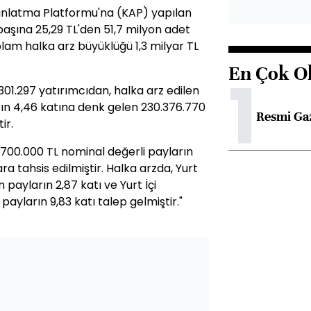
ınlatma Platformu'na (KAP) yapılan
aşına 25,29 TL'den 51,7 milyon adet
oplam halka arz büyüklüğü 1,3 milyar TL
En Çok O
1
01.297 yatırımcıdan, halka arz edilen
rın 4,46 katına denk gelen 230.376.770
Resmi Ga
ir.
.700.000 TL nominal değerli payların
a tahsis edilmiştir. Halka arzda, Yurt
n payların 2,87 katı ve Yurt İçi
payların 9,83 katı talep gelmiştir."