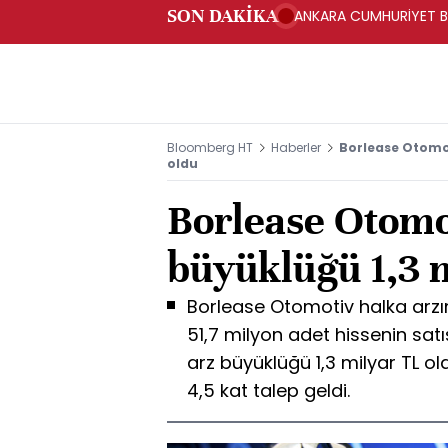
SON DAKİKA
ANKARA CUMHURİYET BA
BAKANLIĞINA GÖNDERD
Bloomberg HT
Haberler
Borlease Otomot
oldu
Borlease Otomot
büyüklüğü 1,3 m
Borlease Otomotiv halka arzı
51,7 milyon adet hissenin satı
arz büyüklüğü 1,3 milyar TL ol
4,5 kat talep geldi.