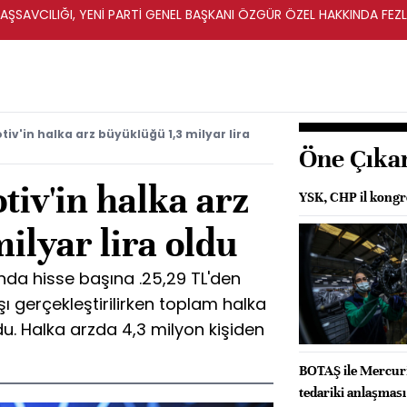
ŞSAVCILIĞI, YENİ PARTİ GENEL BAŞKANI ÖZGÜR ÖZEL HAKKINDA FEZ
İ
iv'in halka arz büyüklüğü 1,3 milyar lira
Öne Çıka
iv'in halka arz
YSK, CHP il kongr
ilyar lira oldu
nda hisse başına .25,29 TL'den
şı gerçekleştirilirken toplam halka
du. Halka arzda 4,3 milyon kişiden
BOTAŞ ile Mercur
tedariki anlaşması