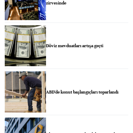
zirvesinde
Döviz mevduatları artışa geçti
ABD'de konut başlangıçları toparlandı