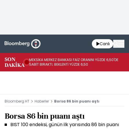
Canlı
SON
MEKSİKA MERKEZ BANKASI FAİZ ORANINI YÜZDE 6,50'DE
OY
DAKİKA
SABİT BIRAKTI; BEKLENTİ YÜZDE 6,50
AÇ
Bloomberg HT
Haberler
Borsa 86 bin puanı aştı
Borsa 86 bin puanı aştı
BIST 100 endeksi, günün ilk yarısında 86 bin puanı