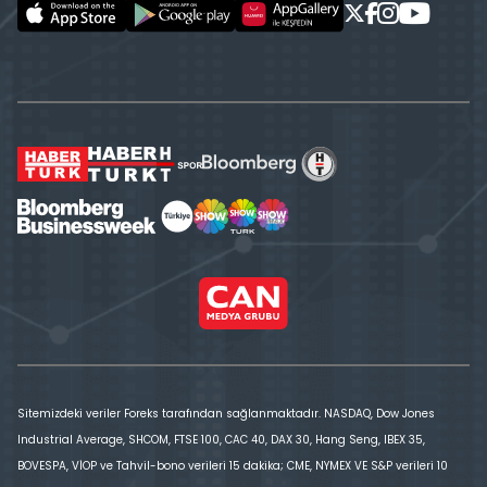
Sitemizdeki veriler Foreks tarafından sağlanmaktadır. NASDAQ, Dow Jones
Industrial Average, SHCOM, FTSE 100, CAC 40, DAX 30, Hang Seng, IBEX 35,
BOVESPA, VİOP ve Tahvil-bono verileri 15 dakika; CME, NYMEX VE S&P verileri 10