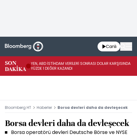
Canlı
SON
YEN, ABD İSTİHDAM VERİLERİ SONRASI DOLAR KARŞISINDA
AB
DAKİKA
YÜZDE 1 DEĞER KAZANDI
YÜ
Bloomberg HT
Haberler
Borsa devleri daha da devleşecek
Borsa devleri daha da devleşecek
Borsa operatörü devleri Deutsche Börse ve NYSE