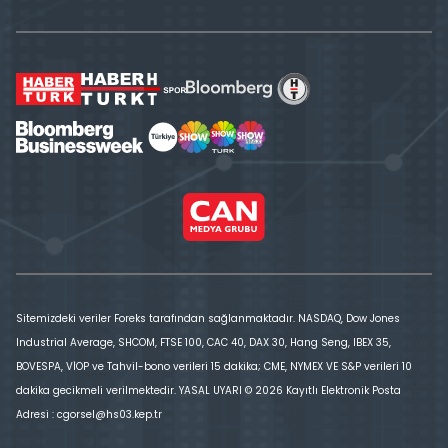
Sitemizdeki veriler Foreks tarafından sağlanmaktadır. NASDAQ, Dow Jones
Industrial Average, SHCOM, FTSE 100, CAC 40, DAX 30, Hang Seng, IBEX 35,
BOVESPA, VİOP ve Tahvil-bono verileri 15 dakika; CME, NYMEX VE S&P verileri 10
dakika gecikmeli verilmektedir. YASAL UYARI © 2026 Kayıtlı Elektronik Posta
Adresi : cgorsel@hs03.kep.tr