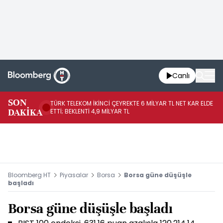
Canlı
SON
TÜRK TELEKOM İKİNCİ ÇEYREKTE 6 MİLYAR TL NET KAR ELDE
AB
DAKİKA
ETTİ; BEKLENTİ 4,9 MİLYAR TL
İR
Bloomberg HT
Piyasalar
Borsa
Borsa güne düşüşle
başladı
Borsa güne düşüşle başladı