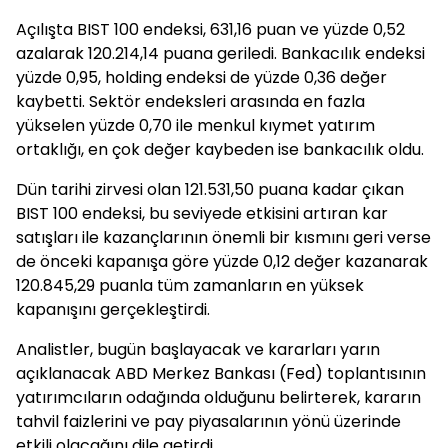
Açılışta BIST 100 endeksi, 631,16 puan ve yüzde 0,52
azalarak 120.214,14 puana geriledi. Bankacılık endeksi
yüzde 0,95, holding endeksi de yüzde 0,36 değer
kaybetti. Sektör endeksleri arasında en fazla
yükselen yüzde 0,70 ile menkul kıymet yatırım
ortaklığı, en çok değer kaybeden ise bankacılık oldu.
Dün tarihi zirvesi olan 121.531,50 puana kadar çıkan
BIST 100 endeksi, bu seviyede etkisini artıran kar
satışları ile kazançlarının önemli bir kısmını geri verse
de önceki kapanışa göre yüzde 0,12 değer kazanarak
120.845,29 puanla tüm zamanların en yüksek
kapanışını gerçekleştirdi.
Analistler, bugün başlayacak ve kararları yarın
açıklanacak ABD Merkez Bankası (Fed) toplantısının
yatırımcıların odağında olduğunu belirterek, kararın
tahvil faizlerini ve pay piyasalarının yönü üzerinde
etkili olacağını dile getirdi.