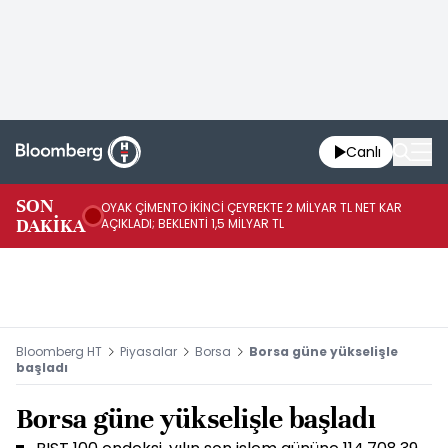
Canlı
İR
SON
OYAK ÇİMENTO İKİNCİ ÇEYREKTE 2 MİLYAR TL NET KAR
YÖ
DAKİKA
AÇIKLADI; BEKLENTİ 1,5 MİLYAR TL
OL
Bloomberg HT
Piyasalar
Borsa
Borsa güne yükselişle
başladı
Borsa güne yükselişle başladı