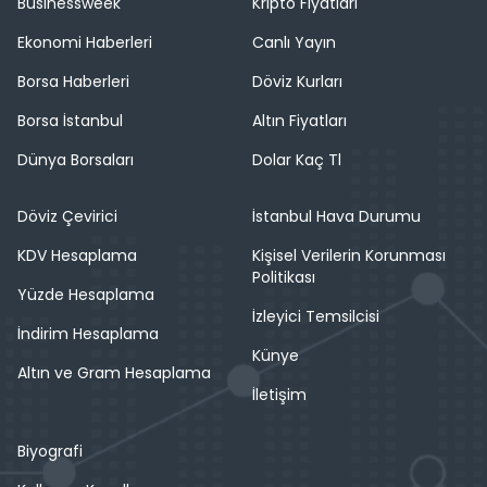
Businessweek
Kripto Fiyatları
Ekonomi Haberleri
Canlı Yayın
Borsa Haberleri
Döviz Kurları
Borsa İstanbul
Altın Fiyatları
Dünya Borsaları
Dolar Kaç Tl
Döviz Çevirici
İstanbul Hava Durumu
KDV Hesaplama
Kişisel Verilerin Korunması
Politikası
Yüzde Hesaplama
İzleyici Temsilcisi
İndirim Hesaplama
Künye
Altın ve Gram Hesaplama
İletişim
Biyografi