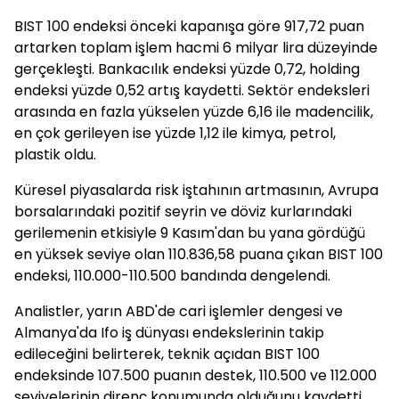
BIST 100 endeksi önceki kapanışa göre 917,72 puan
artarken toplam işlem hacmi 6 milyar lira düzeyinde
gerçekleşti. Bankacılık endeksi yüzde 0,72, holding
endeksi yüzde 0,52 artış kaydetti. Sektör endeksleri
arasında en fazla yükselen yüzde 6,16 ile madencilik,
en çok gerileyen ise yüzde 1,12 ile kimya, petrol,
plastik oldu.
Küresel piyasalarda risk iştahının artmasının, Avrupa
borsalarındaki pozitif seyrin ve döviz kurlarındaki
gerilemenin etkisiyle 9 Kasım'dan bu yana gördüğü
en yüksek seviye olan 110.836,58 puana çıkan BIST 100
endeksi, 110.000-110.500 bandında dengelendi.
Analistler, yarın ABD'de cari işlemler dengesi ve
Almanya'da Ifo iş dünyası endekslerinin takip
edileceğini belirterek, teknik açıdan BIST 100
endeksinde 107.500 puanın destek, 110.500 ve 112.000
seviyelerinin direnç konumunda olduğunu kaydetti.