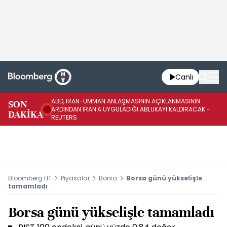
Canlı
ABD, İRAN-UMMAN ANLAŞMASININ AÇIKLANMASININ
AB
SON
ARDINDAN İRAN'A UYGULADIĞI ABLUKAYI KALDIRACAK -
GE
DAKİKA
REUTERS
UY
Bloomberg HT
Piyasalar
Borsa
Borsa günü yükselişle
tamamladı
Borsa günü yükselişle tamamladı