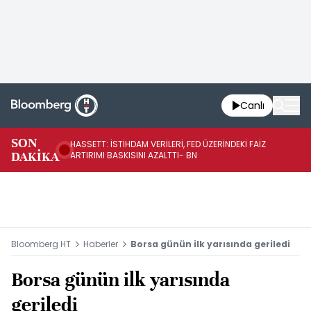
Canlı
SON
HASSETT: İSTİHDAM VERİLERİ, FED ÜZERİNDEKİ FAİZ
YE
DAKİKA
ARTIRIMI BASKISINI AZALTTI- BN
YÜ
Bloomberg HT
Haberler
Borsa günün ilk yarısında geriledi
Borsa günün ilk yarısında
geriledi