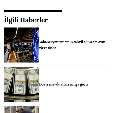
İlgili Haberler
Yabancı yatırımcının tahvil alımı altı ayın
zirvesinde
Döviz mevduatları artışa geçti