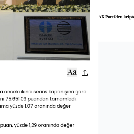
AK Parti'den kripto
ta önceki ikinci seans kapanışına göre
sını 75.651,03 puandan tamamladı.
alama yüzde 1,07 oranında değer
07 puan, yüzde 1,29 oranında değer