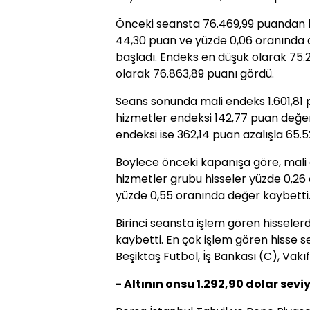
Önceki seansta 76.469,99 puandan k
44,30 puan ve yüzde 0,06 oranında 
başladı. Endeks en düşük olarak 75.
olarak 76.863,89 puanı gördü.
Seans sonunda mali endeks 1.601,81
hizmetler endeksi 142,77 puan değe
endeksi ise 362,14 puan azalışla 65.5
Böylece önceki kapanışa göre, mali g
hizmetler grubu hisseler yüzde 0,26 
yüzde 0,55 oranında değer kaybetti
Birinci seansta işlem gören hisseler
kaybetti. En çok işlem gören hisse s
Beşiktaş Futbol, İş Bankası (C), Vakı
- Altının onsu 1.292,90 dolar sev