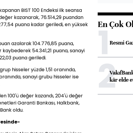
apanan BIST 100 Endeksi ilk seansa
değer kazanarak, 76.514,29 puandan
En Çok O
1
277,54 puana kadar geriledi, en yüksek
Resmi Ga
 puan azalarak 104.776,85 puana,
r kaybederek 54.341,21 puana, sanayi
2
22,03 puana geriledi.
rup hisseler yüzde 1,51 oranında,
VakıfBank
oranında, sanayi grubu hisseler ise
kâr elde e
.
den 100'ü değer kazandı, 204'ü değer
enetleri Garanti Bankası, Halkbank,
fBank oldu.
iyesinde-