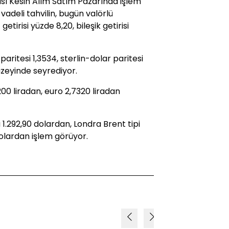
ası Kesin Alım Satım Pazarında işlem
vadeli tahvilin, bugün valörlü
getirisi yüzde 8,20, bileşik getirisi
aritesi 1,3534, sterlin-dolar paritesi
üzeyinde seyrediyor.
00 liradan, euro 2,7320 liradan
 1.292,90 dolardan, Londra Brent tipi
dolardan işlem görüyor.