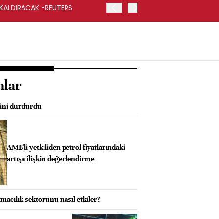
 KALDIRACAK -REUTERS
ABD DIŞİŞLERİ BAKANLIĞI
UYGULANACAK
nlar
mini durdurdu
AMB'li yetkiliden petrol fiyatlarındaki
artışa ilişkin değerlendirme
ımacılık sektörünü nasıl etkiler?