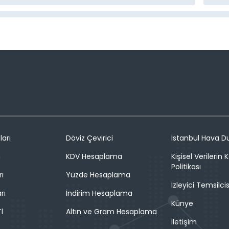
ları
Döviz Çevirici
İstanbul Hava 
n
KDV Hesaplama
Kişisel Verilerin
Politikası
rı
Yüzde Hesaplama
İzleyici Temsilcis
rı
İndirim Hesaplama
Künye
l
Altın ve Gram Hesaplama
İletişim