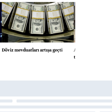
Döviz mevduatları artışa geçti
ABD'de konut başla
toparlandı