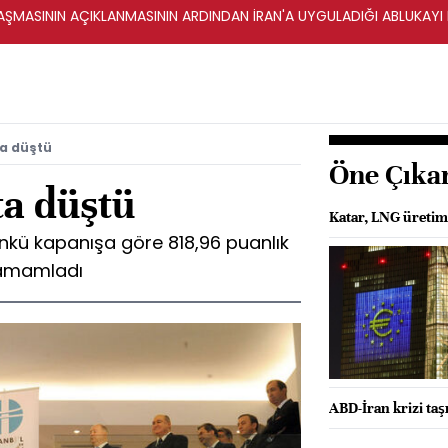
ŞMASININ AÇIKLANMASININ ARDINDAN İRAN'A UYGULADIĞI ABLUKAYI
ta düştü
Öne Çıka
ta düştü
Katar, LNG üreti
dünkü kapanışa göre 818,96 puanlık
tamamladı
ABD-İran krizi taş