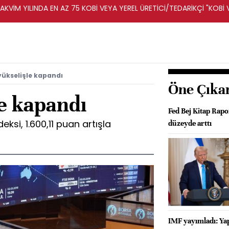
KVİM YILINDA EN AZ 75 KOBİ VEYA YEREL ÜRETİCİ/TEDARİKÇİ "KOBİ 
A DESTEKLENECEK -REKABET KURUMU
yükselişle kapandı
Öne Çıka
le kapandı
Fed Bej Kitap Rapor
ksi, 1.600,11 puan artışla
düzeyde arttı
IMF yayımladı: Ya