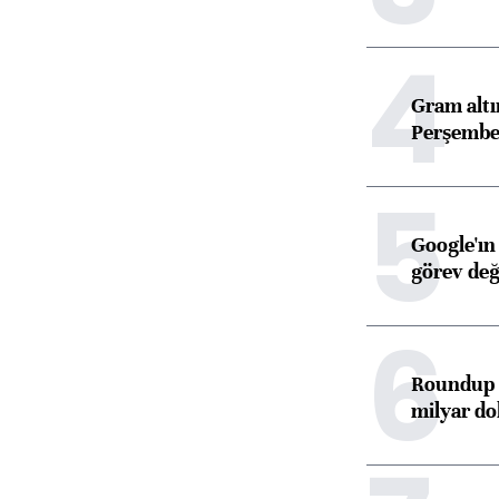
4
Gram alt
Perşembe 
5
Google'ın
görev değ
6
Roundup d
milyar dol