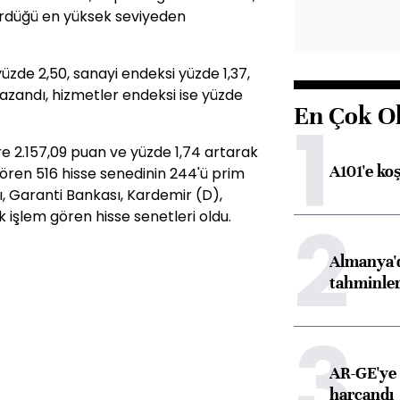
gördüğü en yüksek seviyeden
zde 2,50, sanayi endeksi yüzde 1,37,
azandı, hizmetler endeksi ise yüzde
En Çok O
1
e 2.157,09 puan ve yüzde 1,74 artarak
A101'e ko
ören 516 hisse senedinin 244'ü prim
rı, Garanti Bankası, Kardemir (D),
2
 işlem gören hisse senetleri oldu.
Almanya'd
tahminler
3
AR-GE'ye 
harcandı