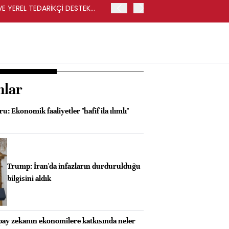
VE YEREL TEDARİKÇİ DESTEK
İŞLEM SONUCUNDA REKABET
İSE CARREFOURSA MAĞAZ
nlar
u: Ekonomik faaliyetler "hafif ila ılımlı"
Trump: İran'da infazların durdurulduğu
bilgisini aldık
pay zekanın ekonomilere katkısında neler