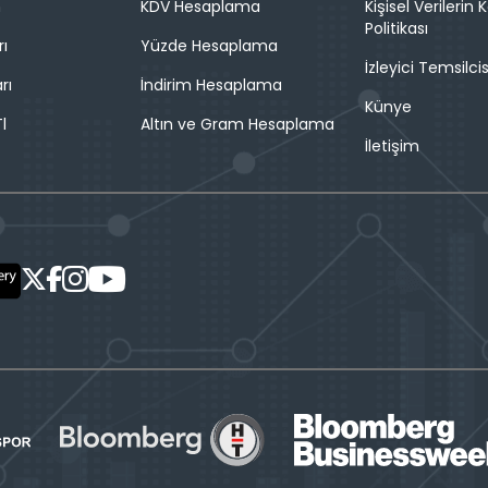
n
KDV Hesaplama
Kişisel Verilerin
Politikası
rı
Yüzde Hesaplama
İzleyici Temsilcis
rı
İndirim Hesaplama
Künye
l
Altın ve Gram Hesaplama
İletişim