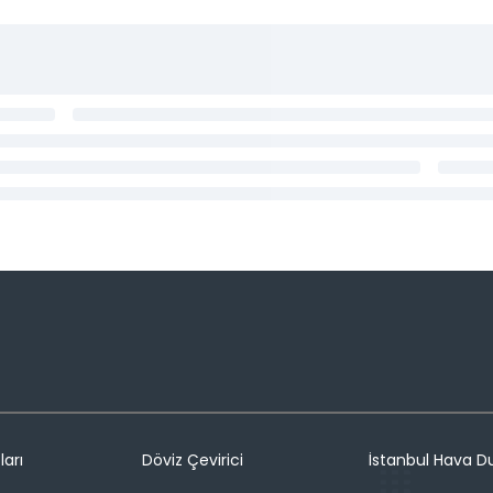
ları
Döviz Çevirici
İstanbul Hava 