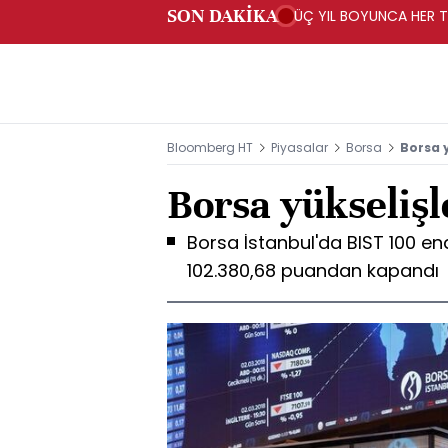
SON DAKİKA
ÜÇ YIL BOYUNCA HER TA
PROGRAMI" KAPSAMIND
Bloomberg HT
Piyasalar
Borsa
Borsa 
Borsa yükseliş
Borsa İstanbul'da BIST 100 ende
102.380,68 puandan kapandı