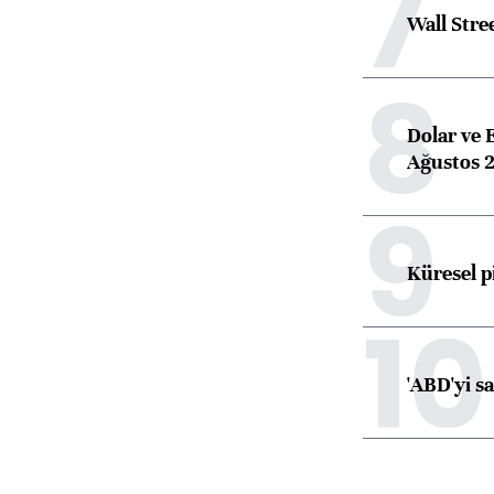
7
Wall Stre
8
Dolar ve 
Ağustos 2
9
Küresel p
10
'ABD'yi s