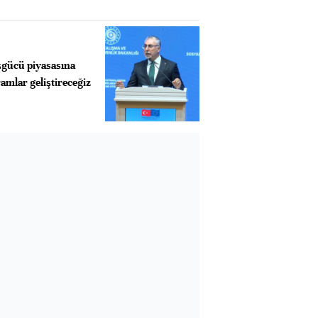
işgücü piyasasına
amlar geliştireceğiz