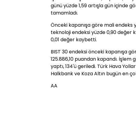
günü yüzde 1,59 artışla gün içinde 
tamamladı.
Önceki kapanışa göre mali endeks yü
teknoloji endeksi yüzde 0,90 değer k
0,01 değer kaybetti.
BIST 30 endeksi önceki kapanışa gör
125.886,10 puandan kapandı. İşlem g
yaptı, 134'ü geriledi. Türk Hava Yolla
Halkbank ve Koza Altın bugün en çok
AA