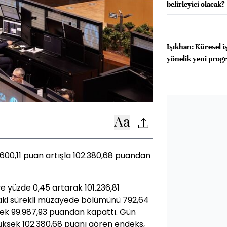
belirleyici olacak?
Işıkhan: Küresel 
yönelik yeni progr
1.600,11 puan artışla 102.380,68 puandan
e yüzde 0,45 artarak 101.236,81
daki sürekli müzayede bölümünü 792,64
ek 99.987,93 puandan kapattı. Gün
yüksek 102.380,68 puanı gören endeks,