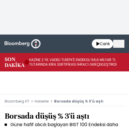
Canlı
SON
HAZİNE 2 YIL VADELİ TLREFK'E ENDEKSLİ 66,6 MİLYAR TL
ME
DAKİKA
TUTARINDA KİRA SERTİFİKASI İHRACI GERÇEKLEŞTİRDİ
Zİ
Bloomberg HT
Haberler
Borsada düşüş % 3'ü aştı
Borsada düşüş % 3'ü aştı
Güne hafif alıcılı başlayan BIST 100 Endeksi daha