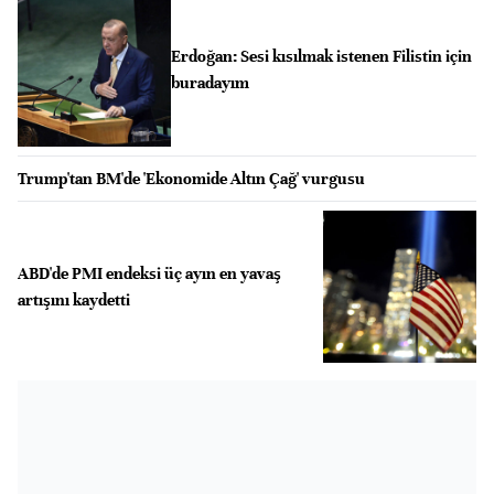
Erdoğan: Sesi kısılmak istenen Filistin için
buradayım
Trump'tan BM'de 'Ekonomide Altın Çağ' vurgusu
ABD'de PMI endeksi üç ayın en yavaş
artışını kaydetti