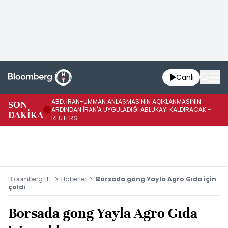
Canlı
ABD, İRAN-UMMAN ANLAŞMASININ AÇIKLANMASININ
AB
SON
ARDINDAN İRAN'A UYGULADIĞI ABLUKAYI KALDIRACAK -
GE
DAKİKA
REUTERS
UY
Bloomberg HT
Haberler
Borsada gong Yayla Agro Gıda için
çaldı
Borsada gong Yayla Agro Gıda