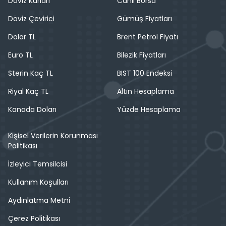
Döviz Kurları
Canlı Borsa
Döviz Çevirici
Gümüş Fiyatları
Dolar TL
Brent Petrol Fiyatı
Euro TL
Bilezik Fiyatları
Sterin Kaç TL
BIST 100 Endeksi
Riyal Kaç TL
Altın Hesaplama
Kanada Doları
Yüzde Hesaplama
Kişisel Verilerin Korunması
Politikası
İzleyici Temsilcisi
Kullanım Koşulları
Aydınlatma Metni
Çerez Politikası