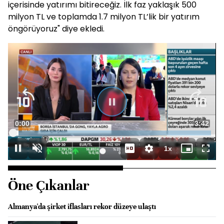
içerisinde yatırımı bitireceğiz. İlk faz yaklaşık 500
milyon TL ve toplamda 1.7 milyon TL’lik bir yatırım
öngörüyoruz" diye ekledi.
Süre
0:00
Toplam
3:42
Yüklendi
:
2.68%
Süre
1x
Duraklat
Sesi
Oynatma
Mini
Tam
Aç
Hızı
oynatıcı
Ekra
Öne Çıkanlar
Almanya'da şirket iflasları rekor düzeye ulaştı