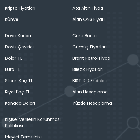
Kripto Fiyatları
Ata Altın Fiyatı
Künye
Altın ONS Fiyatı
Döviz Kurları
Canlı Borsa
Döviz Çevirici
Gümüş Fiyatları
Dolar TL
Brent Petrol Fiyatı
Euro TL
Bilezik Fiyatları
Sterin Kaç TL
BIST 100 Endeksi
Riyal Kaç TL
Altın Hesaplama
Kanada Doları
Yüzde Hesaplama
Kişisel Verilerin Korunması
Politikası
İzleyici Temsilcisi