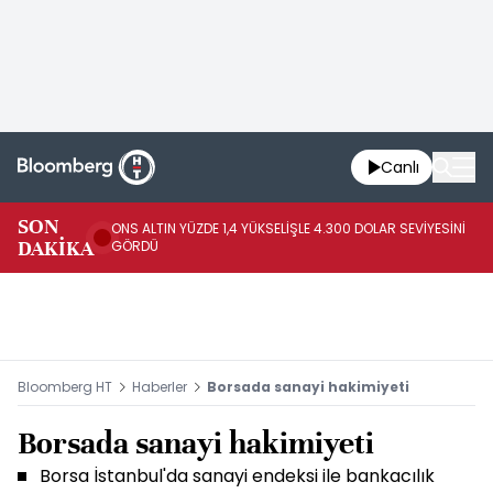
Canlı
SK
SON
ONS ALTIN YÜZDE 1,4 YÜKSELİŞLE 4.300 DOLAR SEVİYESİNİ
GE
DAKİKA
GÖRDÜ
DO
Bloomberg HT
Haberler
Borsada sanayi hakimiyeti
Borsada sanayi hakimiyeti
Borsa İstanbul'da sanayi endeksi ile bankacılık