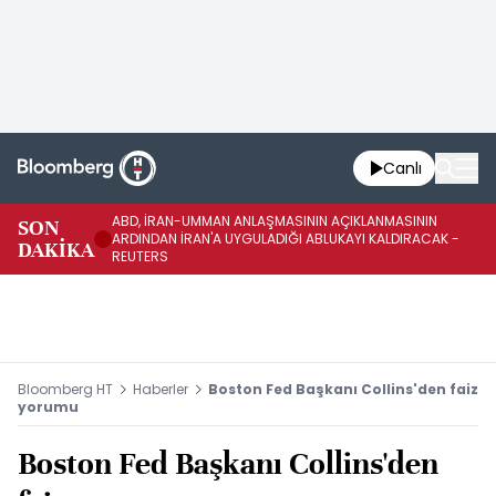
Canlı
ABD, İRAN-UMMAN ANLAŞMASININ AÇIKLANMASININ
AB
SON
ARDINDAN İRAN'A UYGULADIĞI ABLUKAYI KALDIRACAK -
GE
DAKİKA
REUTERS
UY
Bloomberg HT
Haberler
Boston Fed Başkanı Collins'den faiz
yorumu
Boston Fed Başkanı Collins'den