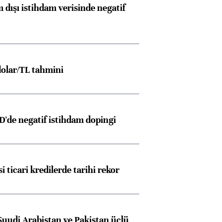
 dışı istihdam verisinde negatif
olar/TL tahmini
D'de negatif istihdam dopingi
i ticari kredilerde tarihi rekor
Suudi Arabistan ve Pakistan üçlü