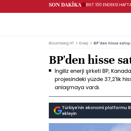
SON DAKİKA
BIST 100 ENDEKSİ HAF
Bloomberg HT
Enerji
BP'den hisse satışı
BP'den hisse sat
İngiliz enerji şirketi BP, Kana
projesindeki yüzde 37,2'lik hi
anlaşmaya vardı.
Türkiye'nin ekonomi platformu B
ekleyin