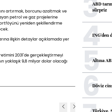
3
ABD tarım
sürpriz
lığını artırmak, borcunu azaltmak ve
ayan petrol ve gaz projelerine
4
ortföyünü yeniden şekillendirme
ecek.
ING'den d
rına ilişkin detaylar açıklamada yer
5
üretimini 2031'de gerçekleştirmeyi
Altına AB
ın yaklaşık 9,8 milyar dolar olacağı
6
Döviz cins
Türkiye, 