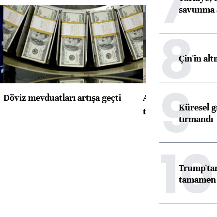
7
savunma 
8
Çin'in alt
9
Döviz mevduatları artışa geçti
ABD'de konut başla
Küresel gı
toparlandı
tırmandı
10
Trump'tan
tamamen o