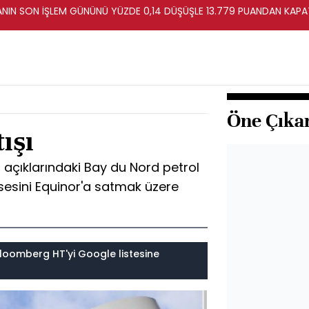
TANIN SON İŞLEM GÜNÜNÜ YÜZDE 0,14 DÜŞÜŞLE 13.779 PUANDAN KAPA
Öne Çıka
ışı
da açıklarındaki Bay du Nord petrol
ssesini Equinor'a satmak üzere
loomberg HT'yi Google listesine