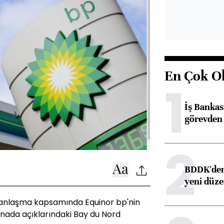
En Çok O
1
İş Banka
görevden 
2
BDDK'den 
yeni düz
 anlaşma kapsamında Equinor bp'nin
Kanada açıklarındaki Bay du Nord