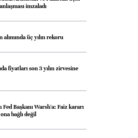
anlaşması imzaladı
Almanya, Commerzbank
Ba
konusunda Unicredit ile
me
görüşmelere hazırlanıyor
ın alımında üç yılın rekoru
ngıçları
da fiyatları son 3 yılın zirvesine
 Fed Başkanı Warsh'a: Faiz kararı
na bağlı değil