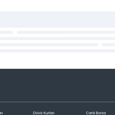
rı
Döviz Kurları
Canlı Borsa