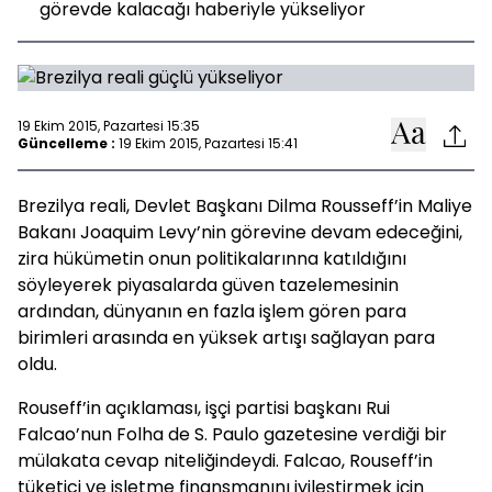
görevde kalacağı haberiyle yükseliyor
19 Ekim 2015, Pazartesi 15:35
Güncelleme :
19 Ekim 2015, Pazartesi 15:41
Brezilya reali, Devlet Başkanı Dilma Rousseff’in Maliye
Bakanı Joaquim Levy’nin görevine devam edeceğini,
zira hükümetin onun politikalarınna katıldığını
söyleyerek piyasalarda güven tazelemesinin
ardından, dünyanın en fazla işlem gören para
birimleri arasında en yüksek artışı sağlayan para
oldu.
Rouseff’in açıklaması, işçi partisi başkanı Rui
Falcao’nun Folha de S. Paulo gazetesine verdiği bir
mülakata cevap niteliğindeydi. Falcao, Rouseff’in
tüketici ve işletme finansmanını iyileştirmek için