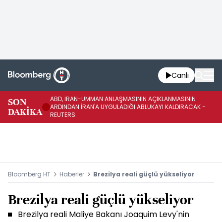
Canlı
ABD, İRAN-UMMAN ANLAŞMASININ AÇIKLANMASININ
AB
SON
ARDINDAN İRAN'A UYGULADIĞI ABLUKAYI KALDIRACAK -
GE
DAKİKA
REUTERS
UY
Bloomberg HT
Haberler
Brezilya reali güçlü yükseliyor
Brezilya reali güçlü yükseliyor
Brezilya reali Maliye Bakanı Joaquim Levy'nin