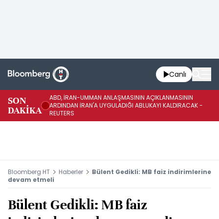
Canlı
ABD, İRAN-UMMAN ANLAŞMASININ AÇIKLANMASININ
AB
SON
ARDINDAN İRAN'A UYGULADIĞI ABLUKAYI KALDIRACAK -
GE
DAKİKA
REUTERS
UY
Bloomberg HT
Haberler
Bülent Gedikli: MB faiz indirimlerine
devam etmeli
Bülent Gedikli: MB faiz