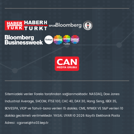
Sitemizdeki veriler Foreks tarafından sağlanmaktadır. NASDAQ, Dow Jones
Industrial Average, SHCOM, FTSE 100, CAC 40, DAX 30, Hang Seng, IBEX 35,
BOVESPA, VİOP ve Tahvil-bono verileri 15 dakika; CME, NYMEX VE S&P verileri 10
dakika gecikmeli verilmektedir. YASAL UYARI © 2026 Kayıtlı Elektronik Posta
Adresi : cgorsel@hs03.kep.tr