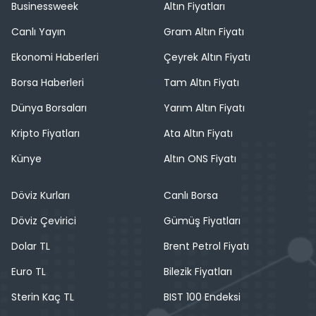
Businessweek
Altın Fiyatları
Canlı Yayın
Gram Altın Fiyatı
Ekonomi Haberleri
Çeyrek Altın Fiyatı
Borsa Haberleri
Tam Altın Fiyatı
Dünya Borsaları
Yarım Altın Fiyatı
Kripto Fiyatları
Ata Altın Fiyatı
Künye
Altın ONS Fiyatı
Döviz Kurları
Canlı Borsa
Döviz Çevirici
Gümüş Fiyatları
Dolar TL
Brent Petrol Fiyatı
Euro TL
Bilezik Fiyatları
Sterin Kaç TL
BIST 100 Endeksi