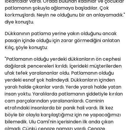
lokantalar vardı. Orada bulunan kadınlar ve çocuklar
patlamanın şokuyla ağlamaya başladılar. Çok
korkmuşlardı. Neyin ne olduğunu bir an anlayamadık."
diye konuştu.
Dükkanının patlama yerine yakın olduğunu ancak
pasajın içinde olduğu için zarar görmediğini anlatan
Kılıç, şöyle konuştu:
"Patlamanın olduğu yerdeki dükkanların ön cephesi
dağılarak pencereleri kırıldı. İçerideki müşterilerden
ufak tefek yaralananlar oldu. Patlamanın olduğu
yerdeki esnaf şok halindeydi. Dükkanların içinden
yaralı halde çıkanlar vardı. Yerde yaralı halde yatan
insan yoktu. Yaralılarda patlamanın şiddetiyle kırılan
cam parçalarından yaralananlardı. Caminin
etrafındaki insanlarda bir panik hali vardı. İlk kez
böyle bir olayla karşılaştığımız için ne yapacağımızı
bilemedik. Ulu Cami'nin içerisinden ilk anda çıkan
olmadı. Çünkü cenaze namazı vardı. Cenaze