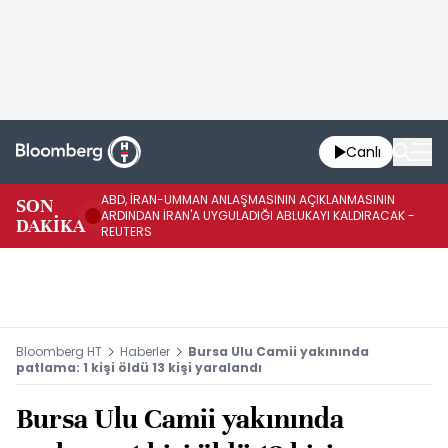
Canlı
ABD, İRAN-UMMAN ANLAŞMASININ AÇIKLANMASININ
AB
SON
ARDINDAN İRAN'A UYGULADIĞI ABLUKAYI KALDIRACAK -
GE
DAKİKA
REUTERS
UY
Bloomberg HT
Haberler
Bursa Ulu Camii yakınında
patlama: 1 kişi öldü 13 kişi yaralandı
Bursa Ulu Camii yakınında