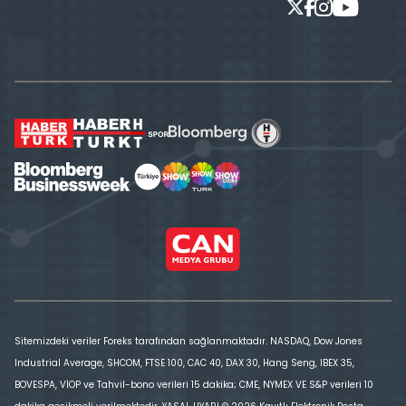
Sitemizdeki veriler Foreks tarafından sağlanmaktadır. NASDAQ, Dow Jones
Industrial Average, SHCOM, FTSE 100, CAC 40, DAX 30, Hang Seng, IBEX 35,
BOVESPA, VİOP ve Tahvil-bono verileri 15 dakika; CME, NYMEX VE S&P verileri 10