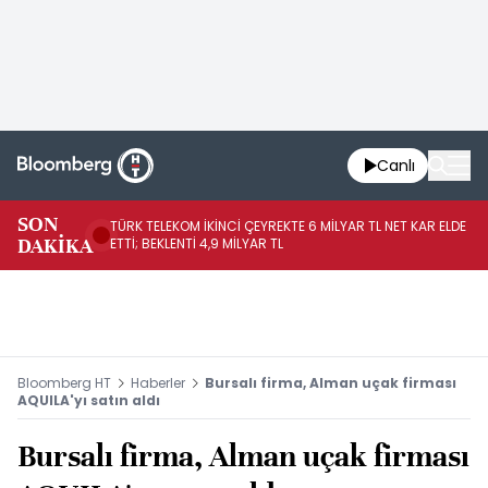
Canlı
SON
TÜRK TELEKOM İKİNCİ ÇEYREKTE 6 MİLYAR TL NET KAR ELDE
AB
DAKİKA
ETTİ; BEKLENTİ 4,9 MİLYAR TL
İR
Bloomberg HT
Haberler
Bursalı firma, Alman uçak firması
AQUILA'yı satın aldı
Bursalı firma, Alman uçak firması