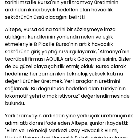
tarihi imza ile Bursa'nın yerli tramvay üretiminin
ardından ikinci büyük hedefleri olan havacılık
sektörünün üssü olacağını belirtti.
Altepe, Bursa adına tarihi bir sözleşmeye imza
atıldığını, kendilerinin yönlendirmeleri ve eşlik
etmeleriyle B Plas ile Bursa'nın artık havacılık
sektörüne giriş yaptığını vurgulayarak, "Almanya'nın
tecrübeli firması AQUILA artık Gökçen ailesinin. Bizler
de bu güzel olaya şahitlik etmiş olduk. Bursa olarak
hedefimiz her zaman ileri teknoloji, yüksek katma
değerli ürünler üretmek. Yerli araçların üretimini
sağlamak. Bu doğrultuda hedefleri olan Türkiye'nin
lokomotif şehri olmak istiyoruz" değerlendirmesinde
bulundu.
Yerli tramvayın ardından yine yerli uçak üretimi için ilk
adımı attıklarını ifade eden Altepe, şunları kaydetti:
"Bilim ve Teknoloji Merkezi Uzay Havacılık Birimi,
Uludağ Üniversitesi Havacılık Fakültesinin kurulması