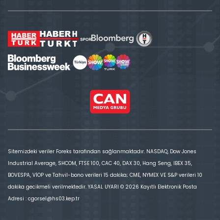
Sitemizdeki veriler Foreks tarafından sağlanmaktadır. NASDAQ, Dow Jones
Industrial Average, SHCOM, FTSE 100, CAC 40, DAX 30, Hang Seng, IBEX 35,
BOVESPA, VİOP ve Tahvil-bono verileri 15 dakika; CME, NYMEX VE S&P verileri 10
dakika gecikmeli verilmektedir. YASAL UYARI © 2026 Kayıtlı Elektronik Posta
Adresi : cgorsel@hs03.kep.tr