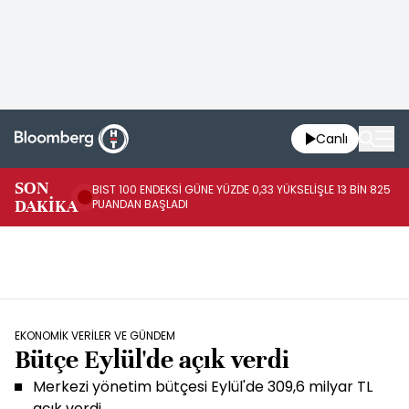
Canlı
SON
BIST 100 ENDEKSİ GÜNE YÜZDE 0,33 YÜKSELİŞLE 13 BİN 825
TE
DAKİKA
PUANDAN BAŞLADI
- 
EKONOMİK VERİLER VE GÜNDEM
Bütçe Eylül'de açık verdi
Merkezi yönetim bütçesi Eylül'de 309,6 milyar TL
açık verdi.