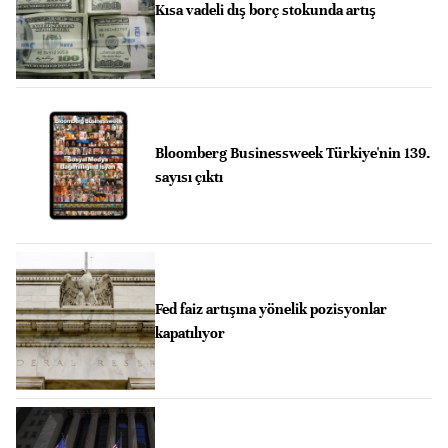
Kısa vadeli dış borç stokunda artış
Bloomberg Businessweek Türkiye'nin 139.
sayısı çıktı
Fed faiz artışına yönelik pozisyonlar
kapatılıyor