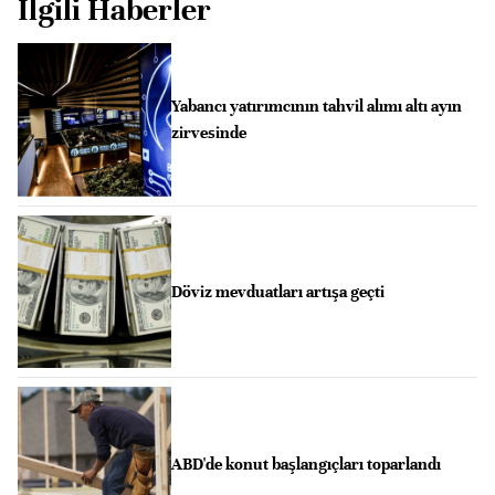
İlgili Haberler
Yabancı yatırımcının tahvil alımı altı ayın
zirvesinde
Döviz mevduatları artışa geçti
ABD'de konut başlangıçları toparlandı