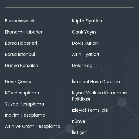
Businessweek
Kripto Fiyatları
Ekonomi Haberleri
Canlı Yayın
Borsa Haberleri
Döviz Kurları
Borsa İstanbul
Altın Fiyatları
Dünya Borsaları
Dolar Kaç Tl
Döviz Çevirici
İstanbul Hava Durumu
KDV Hesaplama
Kişisel Verilerin Korunması
Politikası
Yüzde Hesaplama
İzleyici Temsilcisi
İndirim Hesaplama
Künye
Altın ve Gram Hesaplama
İletişim