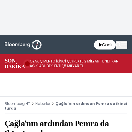
Canlı
İR
SON
OYAK ÇİMENTO İKİNCİ ÇEYREKTE 2 MİLYAR TL NET KAR
YÖ
DAKİKA
AÇIKLADI; BEKLENTİ 1,5 MİLYAR TL
OL
Bloomberg HT
Haberler
Çağla'nın ardından Pemra da ikinci
turda
Çağla'nın ardından Pemra da