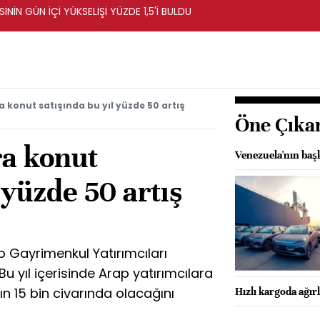
NİN GÜN İÇİ YÜKSELİŞİ YÜZDE 1,5'İ BULDU
 konut satışında bu yıl yüzde 50 artış
Öne Çıka
a konut
Venezuela'nın başk
 yüzde 50 artış
p Gayrimenkul Yatırımcıları
 yıl içerisinde Arap yatırımcılara
ın 15 bin civarında olacağını
Hızlı kargoda ağırlı