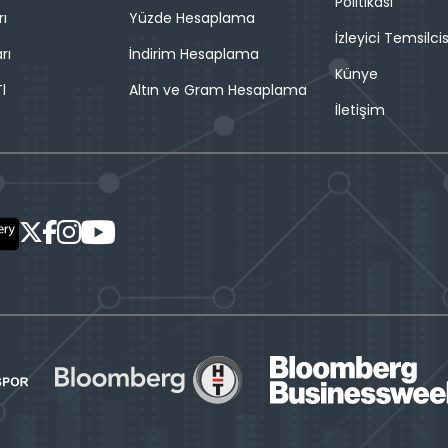
Politikası
rı
Yüzde Hesaplama
İzleyici Temsilcis
rı
İndirim Hesaplama
Künye
l
Altın ve Gram Hesaplama
İletişim