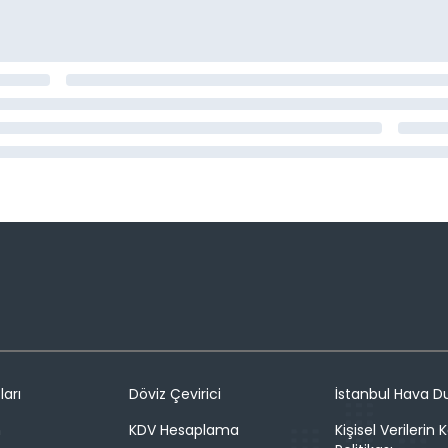
ları
Döviz Çevirici
İstanbul Hava 
n
KDV Hesaplama
Kişisel Verilerin