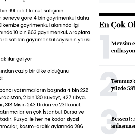
bin 991 adet konut satışının
çen seneye göre 4 bin gayrimenkul daha
En Çok O
i ülkemize gayrimenkul alanında ilgi
1
amında 10 bin 863 gayrimenkul, Araplara
ara satılan gayrimenkul sayısının yarısı
Mevsim et
enflasyon
aklılar geliyor
2
mından cazip bir ülke olduğunu
i:
Temmuz'da
yüzde 58'i
abancı yatırımcıların başında 4 bin 228
Arabistan, 2 bin 130 Kuveyt, 427 Libya,
3
ar, 318 Mısır, 243 Ürdün ve 231 konut
atırımcılar en çok İstanbul, Bursa ve
Bessent:
adır. Rusya ile her ne kadar siyasi
anlaşmas
rımcılar, kasım-aralık aylarında 286