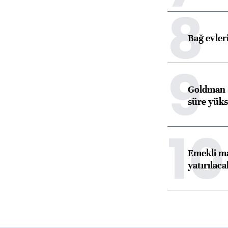
8
Bağ evleri
9
Goldman S
süre yüks
10
Emekli ma
yatırılaca