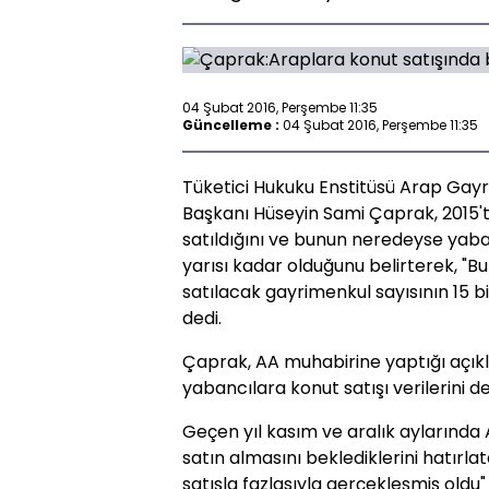
04 Şubat 2016, Perşembe 11:35
Güncelleme :
04 Şubat 2016, Perşembe 11:35
Tüketici Hukuku Enstitüsü Arap Gay
Başkanı Hüseyin Sami Çaprak, 2015'
satıldığını ve bunun neredeyse yaba
yarısı kadar olduğunu belirterek, "Bu
satılacak gayrimenkul sayısının 15 
dedi.
Çaprak, AA muhabirine yaptığı açık
yabancılara konut satışı verilerini d
Geçen yıl kasım ve aralık aylarında 
satın almasını beklediklerini hatırla
satışla fazlasıyla gerçekleşmiş oldu"