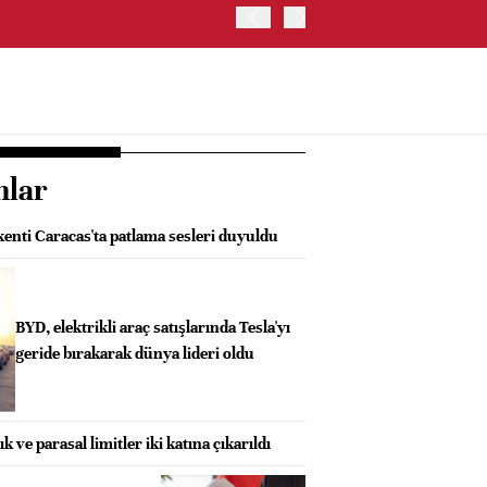
İRAN, HÜRMÜZ BOĞAZI KO
nlar
enti Caracas'ta patlama sesleri duyuldu
BYD, elektrikli araç satışlarında Tesla'yı
geride bırakarak dünya lideri oldu
k ve parasal limitler iki katına çıkarıldı