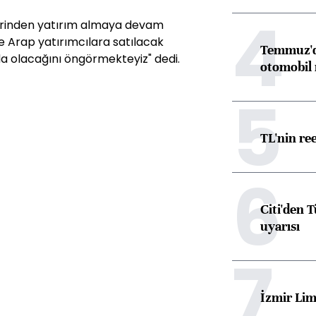
4
yerinden yatırım almaya devam
de Arap yatırımcılara satılacak
Temmuz'da
da olacağını öngörmekteyiz" dedi.
otomobil 
5
TL'nin re
6
Citi'den 
uyarısı
7
İzmir Lim