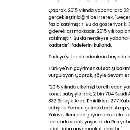
Çaprak, 2015 yılında yabancılara 22 
gerçekleştirildiğini belirterek, "Ge
fazla satılmıştır. Bu da gösteriyor k
giderek artmaktadır. 2015 yılı topl
satılmıştır. Bu da nerdeyse yabancıl
kadardır" ifadelerini kullandı.
Türkiye'yi tercih edenlerin başında Ir
Türkiye'nin gayrimenkul satışı bakı
vurgulayan Çaprak, şöyle devam ett
"2015 yılında ülkemizi tercih eden y
konut satışıyla Irak, 2 bin 704 Suudi 
332 Birleşik Arap Emirlikleri, 277 Kat
satışı ile Yemen gelmektedir. Arap y
Yalova illerinden gayrimenkul almakt
anlamda sıkıntı yaşasak da Rus yatı
adet daha gayrimenkul almıştır."