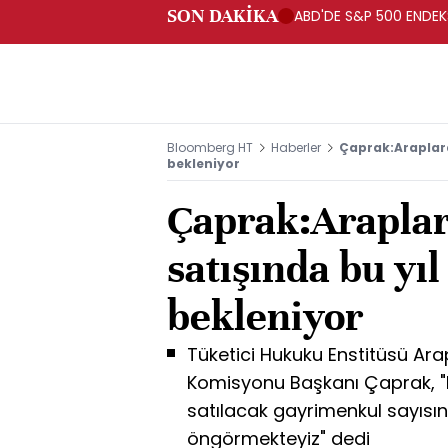
SON DAKİKA
ABD'DE S&P 500 ENDEKSİ
Bloomberg HT
Haberler
Çaprak:Araplara
bekleniyor
Çaprak:Araplar
satışında bu yıl
bekleniyor
Tüketici Hukuku Enstitüsü Ara
Komisyonu Başkanı Çaprak, "Bu
satılacak gayrimenkul sayısın
öngörmekteyiz" dedi