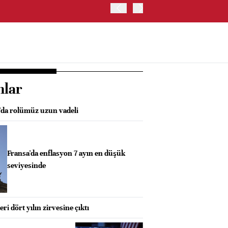
OYAK ÇİMENTO İKİNCİ ÇEY
nlar
da rolümüz uzun vadeli
Fransa'da enflasyon 7 ayın en düşük
seviyesinde
eri dört yılın zirvesine çıktı