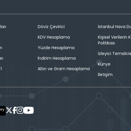
ları
Döviz Çevirici
İstanbul Hava 
n
KDV Hesaplama
Kişisel Verilerin
Politikası
rı
Yüzde Hesaplama
İzleyici Temsilcis
rı
İndirim Hesaplama
Künye
l
Altın ve Gram Hesaplama
İletişim