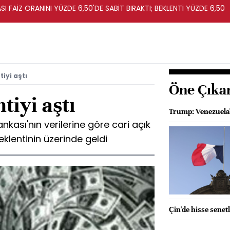
I FAİZ ORANINI YÜZDE 6,50'DE SABİT BIRAKTI; BEKLENTİ YÜZDE 6,50
tiyi aştı
Öne Çıka
tiyi aştı
Trump: Venezuela'
kası'nın verilerine göre cari açık
eklentinin üzerinde geldi
Çin'de hisse senetl