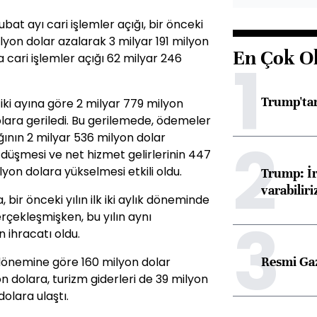
t ayı cari işlemler açığı, bir önceki
ilyon dolar azalarak 3 milyar 191 milyon
En Çok O
1
da cari işlemler açığı 62 milyar 246
Trump'tan
lk iki ayına göre 2 milyar 779 milyon
olara geriledi. Bu gerilemede, ödemeler
2
ğının 2 milyar 536 milyon dolar
 düşmesi ve net hizmet gelirlerinin 447
yon dolara yükselmesi etkili oldu.
Trump: İr
varabiliri
 bir önceki yılın ilk iki aylık döneminde
3
erçekleşmişken, bu yılın aynı
 ihracatı oldu.
Resmi Ga
ı dönemine göre 160 milyon dolar
n dolara, turizm giderleri de 39 milyon
olara ulaştı.