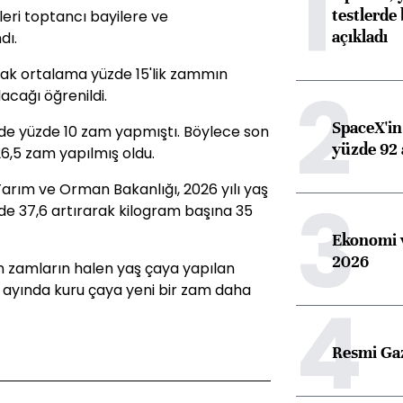
1
testlerde 
teleri toptancı bayilere ve
açıkladı
dı.
cak ortalama yüzde 15'lik zammın
2
lacağı öğrenildi.
SpaceX'in 
 de yüzde 10 zam yapmıştı. Böylece son
yüzde 92 
6,5 zam yapılmış oldu.
Tarım ve Orman Bakanlığı, 2026 yılı yaş
3
zde 37,6 artırarak kilogram başına 35
Ekonomi v
2026
an zamların halen yaş çaya yapılan
 ayında kuru çaya yeni bir zam daha
4
Resmi Ga