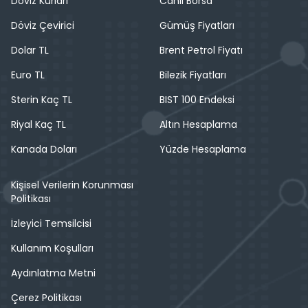
Döviz Kurları
Canlı Borsa
Döviz Çevirici
Gümüş Fiyatları
Dolar TL
Brent Petrol Fiyatı
Euro TL
Bilezik Fiyatları
Sterin Kaç TL
BIST 100 Endeksi
Riyal Kaç TL
Altın Hesaplama
Kanada Doları
Yüzde Hesaplama
Kişisel Verilerin Korunması
Politikası
İzleyici Temsilcisi
Kullanım Koşulları
Aydınlatma Metni
Çerez Politikası