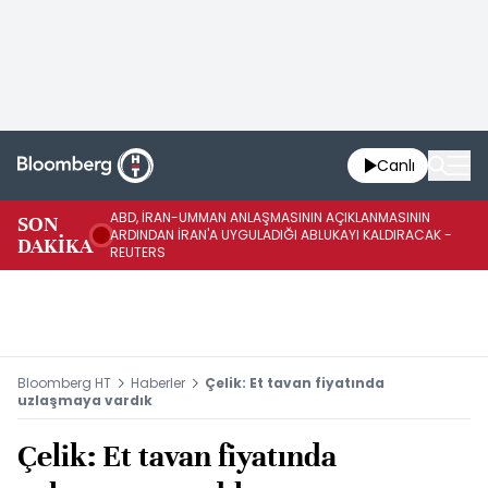
Canlı
ABD, İRAN-UMMAN ANLAŞMASININ AÇIKLANMASININ
AB
SON
ARDINDAN İRAN'A UYGULADIĞI ABLUKAYI KALDIRACAK -
GE
DAKİKA
REUTERS
UY
Bloomberg HT
Haberler
Çelik: Et tavan fiyatında
uzlaşmaya vardık
Çelik: Et tavan fiyatında