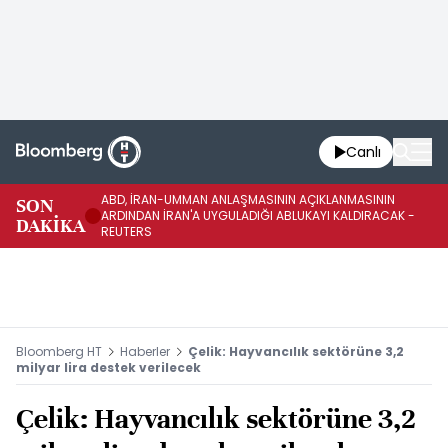
Canlı
ABD, İRAN-UMMAN ANLAŞMASININ AÇIKLANMASININ
AB
SON
ARDINDAN İRAN'A UYGULADIĞI ABLUKAYI KALDIRACAK -
GE
DAKİKA
REUTERS
UY
Bloomberg HT
Haberler
Çelik: Hayvancılık sektörüne 3,2
milyar lira destek verilecek
Çelik: Hayvancılık sektörüne 3,2