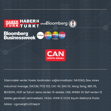
Sitemizdeki veriler Foreks tarafından sağlanmaktadır. NASDAQ, Dow Jones
Industrial Average, SHCOM, FTSE 100, CAC 40, DAX 30, Hang Seng, IBEX 35,
BOVESPA, VİOP ve Tahvil-bono verileri 15 dakika; CME, NYMEX VE S&P verileri 10
dakika gecikmeli verilmektedir. YASAL UYARI © 2026 Kayıtlı Elektronik Posta
Adresi : cgorsel@hs03.kep.tr