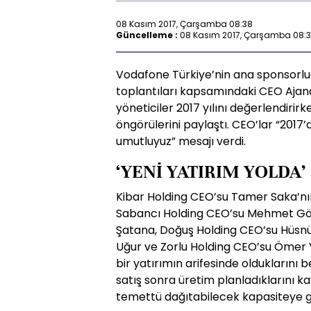
08 Kasım 2017, Çarşamba 08:38
Güncelleme :
08 Kasım 2017, Çarşamba 08:
Vodafone Türkiye’nin ana sponsorl
toplantıları kapsamındaki CEO Ajan
yöneticiler 2017 yılını değerlendirirke
öngörülerini paylaştı. CEO’lar “2017’d
umutluyuz” mesajı verdi.
‘YENİ YATIRIM YOLDA’
Kibar Holding CEO’su Tamer Saka’n
Sabancı Holding CEO’su Mehmet G
Şatana, Doğuş Holding CEO’su Hüsn
Uğur ve Zorlu Holding CEO’su Ömer
bir yatırımın arifesinde olduklarını
satış sonra üretim planladıklarını k
temettü dağıtabilecek kapasiteye ge