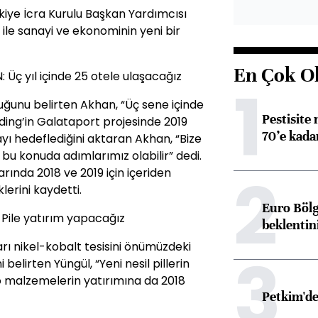
ye İcra Kurulu Başkan Yardımcısı
 ile sanayi ve ekonominin yeni bir
En Çok O
ç yıl içinde 25 otele ulaşacağız
1
ğunu belirten Akhan, “Üç sene içinde
Pestisite
ding’in Galataport projesinde 2019
70’e kadar
ı hedeflediğini aktaran Akhan, “Bize
 bu konuda adımlarımız olabilir” dedi.
2
rında 2018 ve 2019 için içeriden
erini kaydetti.
Euro Bölg
Pile yatırım yapacağız
beklentin
arı nikel-kobalt tesisini önümüzdeki
3
i belirten Yüngül, “Yeni nesil pillerin
 malzemelerin yatırımına da 2018
Petkim'de