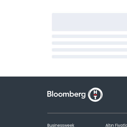
Businessweek
Altın Fiyatla