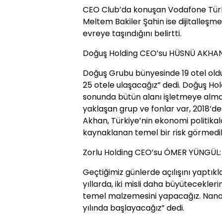
CEO Club’da konuşan Vodafone Türki
Meltem Bakiler Şahin ise dijitalleşme
evreye taşındığını belirtti.
Doğuş Holding CEO’su HÜSNÜ AKHAN: Ü
Doğuş Grubu bünyesinde 19 otel oldu
25 otele ulaşacağız” dedi. Doğuş Hol
sonunda bütün alanı işletmeye almay
yaklaşan grup ve fonlar var, 2018’de
Akhan, Türkiye’nin ekonomi politikala
kaynaklanan temel bir risk görmedikl
Zorlu Holding CEO’su ÖMER YÜNGÜL: 
Geçtiğimiz günlerde açılışını yaptıkl
yıllarda, iki misli daha büyüteceklerin
temel malzemesini yapacağız. Nano
yılında başlayacağız” dedi.