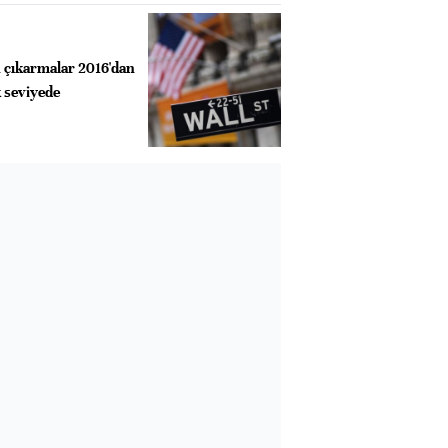
en çıkarmalar 2016'dan
 seviyede