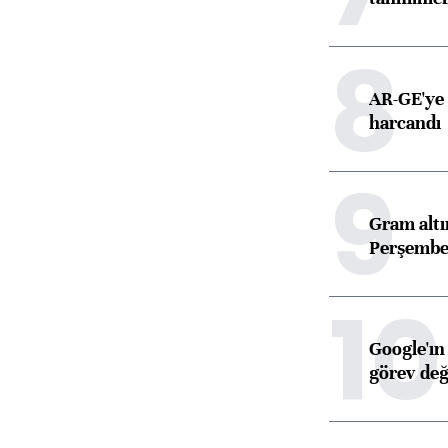
8
AR-GE'ye 
harcandı
9
Gram alt
Perşembe 
10
Google'ın
görev değ