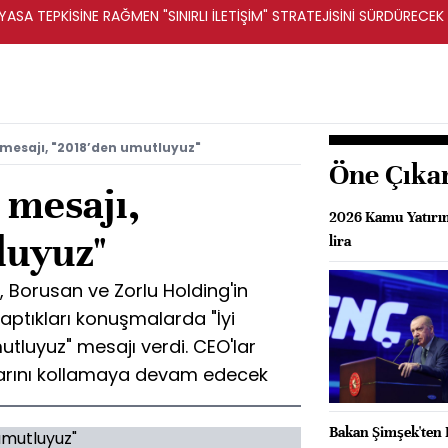
ASA TEPKİSİNE RAĞMEN "SINIRLI İLETİŞİM" STRATEJİSİNİ SÜRDÜRECEK 
 mesajı, "2018’den umutluyuz"
Öne Çıka
 mesajı,
2026 Kamu Yatırım
luyuz"
lira
 Borusan ve Zorlu Holding'in
aptıkları konuşmalarda "İyi
utluyuz" mesajı verdi. CEO'lar
larını kollamaya devam edecek
Bakan Şimşek'ten