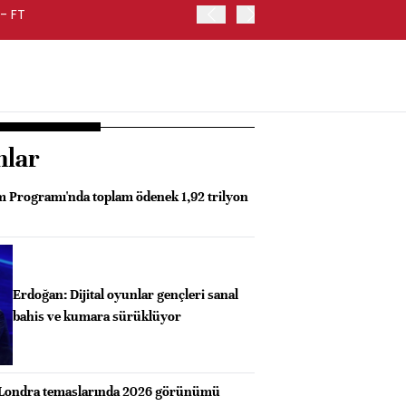
- FT
FED BAŞKANI WARSH, ENF
nlar
 Programı'nda toplam ödenek 1,92 trilyon
Erdoğan: Dijital oyunlar gençleri sanal
bahis ve kumara sürüklüyor
 Londra temaslarında 2026 görünümü