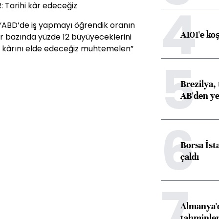
4
 Tarihi kâr edeceğiz
“ABD’de iş yapmayı öğrendik oranın
A101'e ko
lar bazında yüzde 12 büyüyeceklerini
ek kârını elde edeceğiz muhtemelen”
5
Brezilya, 
AB'den yeş
6
Borsa İst
çaldı
7
Almanya'd
tahminler