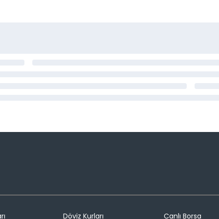
rı
Döviz Kurları
Canlı Borsa