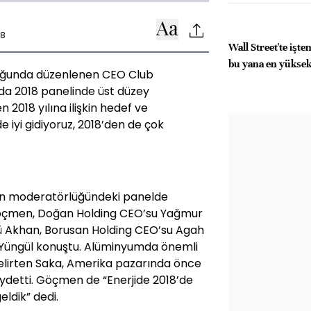
38
Wall Street'te işt
bu yana en yüksek
uğunda düzenlenen CEO Club
da 2018 panelinde üst düzey
n 2018 yılına ilişkin hedef ve
e iyi gidiyoruz, 2018’den de çok
ın moderatörlüğündeki panelde
öçmen, Doğan Holding CEO’su Yağmur
ü Akhan, Borusan Holding CEO’su Agah
 Yüngül konuştu. Alüminyumda önemli
 belirten Saka, Amerika pazarında önce
aydetti. Göçmen de “Enerjide 2018’de
ldik” dedi.