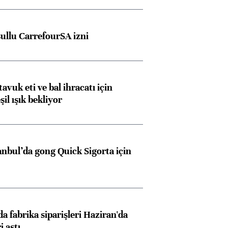
şullu CarrefourSA izni
tavuk eti ve bal ihracatı için
il ışık bekliyor
anbul’da gong Quick Sigorta için
a fabrika siparişleri Haziran'da
i aştı