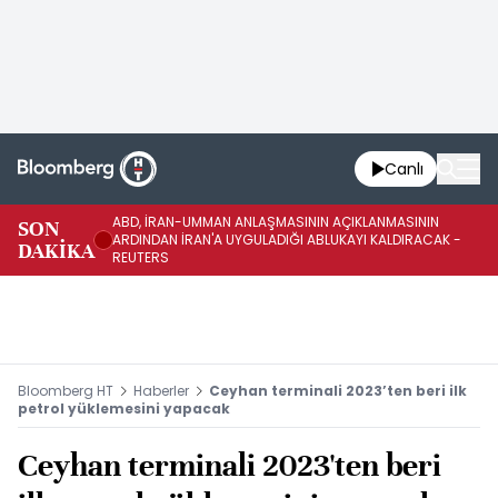
Canlı
ABD, İRAN-UMMAN ANLAŞMASININ AÇIKLANMASININ
AB
SON
ARDINDAN İRAN'A UYGULADIĞI ABLUKAYI KALDIRACAK -
GE
DAKİKA
REUTERS
UY
Bloomberg HT
Haberler
Ceyhan terminali 2023’ten beri ilk
petrol yüklemesini yapacak
Ceyhan terminali 2023'ten beri