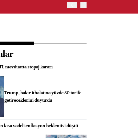
ABD HAZİNE BAKANLIĞI'NIN
nlar
 TL mevduatta stopaj kararı
Trump, bakır ithalatına yüzde 50 tarife
getireceklerini duyurdu
in kısa vadeli enflasyon beklentisi düştü