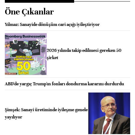
Öne Çıkanlar
Yılmaz: Sanayide dönüşüm cari açığı iyileştiriyor
2026 yılında takip edilmesi gereken 50
şirket
ABD'de yargıç Trump'ın fonları dondurma kararını durdurdu
Şimşek: Sanayi üretiminde iyileşme genele
yayılıyor