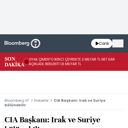
Canlı
İR
SON
OYAK ÇİMENTO İKİNCİ ÇEYREKTE 2 MİLYAR TL NET KAR
YÖ
DAKİKA
AÇIKLADI; BEKLENTİ 1,5 MİLYAR TL
OL
Bloomberg HT
Haberler
CIA Başkanı: Irak ve Suriye
bölünebilir
CIA Başkanı: Irak ve Suriye