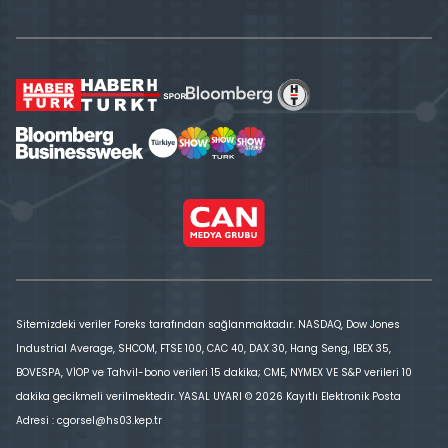
Sitemizdeki veriler Foreks tarafından sağlanmaktadır. NASDAQ, Dow Jones
Industrial Average, SHCOM, FTSE 100, CAC 40, DAX 30, Hang Seng, IBEX 35,
BOVESPA, VİOP ve Tahvil-bono verileri 15 dakika; CME, NYMEX VE S&P verileri 10
dakika gecikmeli verilmektedir. YASAL UYARI © 2026 Kayıtlı Elektronik Posta
Adresi : cgorsel@hs03.kep.tr