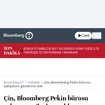
Canlı
SON
BORSA İSTANBUL'DA BIST 100 ENDEKSİ GÜNÜ YÜZDE 0,70
AB
DAKİKA
YÜKSELİŞLE 13.799 PUANDAN TAMAMLADI
AR
Bloomberg HT
Haberler
Çin, Bloomberg Pekin bürosu
çalışanını gözaltına aldı
Çin, Bloomberg Pekin bürosu