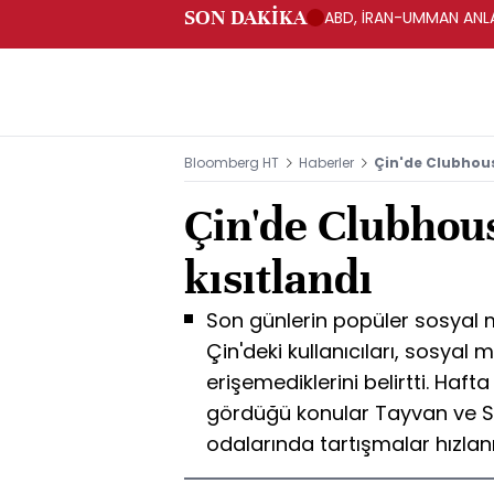
SON DAKİKA
ABD, İRAN-UMMAN ANLA
Bloomberg HT
Haberler
Çin'de Clubhous
Çin'de Clubhous
kısıtlandı
Son günlerin popüler sosyal
Çin'deki kullanıcıları, sosya
erişemediklerini belirtti. Haf
gördüğü konular Tayvan ve Sin
odalarında tartışmalar hızlan