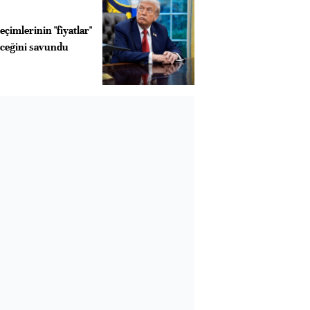
çimlerinin "fiyatlar"
eceğini savundu