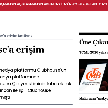
ŞMASININ AÇIKLANMASININ ARDINDAN İRAN'A UYGULADIĞI ABLUKAYI
e'a erişim kısıtlandı
Öne Çıka
e'a erişim
TCMB 2026 yılı Par
 medya platformu Clubhouse'un
l medya platformuna
ta sonu Çin yönetiminin tabu olarak
can ile ilgili Clubhouse
mıştı
Halka arza “makya