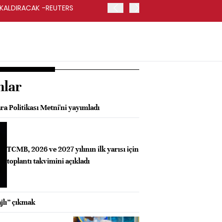
 KALDIRACAK -REUTERS
ABD DIŞİŞLERİ BAKANLIĞI
UYGULANACAK
nlar
a Politikası Metni'ni yayımladı
TCMB, 2026 ve 2027 yılının ilk yarısı için
toplantı takvimini açıkladı
jlı” çıkmak