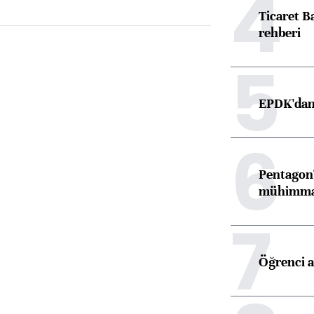
4
Ticaret B
rehberi
5
EPDK'dan 
6
Pentagon'
mühimmat 
7
Öğrenci a