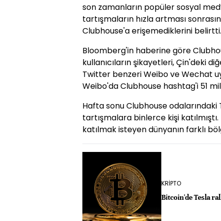
son zamanların popüler sosyal me
tartışmaların hızla artması sonrasın
Clubhouse'a erişemediklerini belirtti
Bloomberg'in haberine göre Clubhouse
kullanıcıların şikayetleri, Çin'deki 
Twitter benzeri Weibo ve Wechat uy
Weibo'da Clubhouse hashtag'i 51 mil
Hafta sonu Clubhouse odalarındaki T
tartışmalara binlerce kişi katılmış
katılmak isteyen dünyanın farklı bölge
KRİPTO
Bitcoin'de Tesla ra