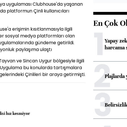
dya uygulaması Clubhouse'da yaşanan
da platformun Çinli kullanıcıları
.
En Çok O
1
'a erişimin kısıtlanmasıyla ilgili
diğer sosyal medya platformları olan
Yapay zek
gulamalarında gündeme getirildi.
harcama 
yonluk paylaşıma ulaştı
2
ayvan ve Sincan Uygur bölgesiyle ilgili
tı. Uygulama bu konularda tartışmalara
lerindeki Çinlileri bir araya getirmişti.
Plajlarda
3
Belirsizli
llisi hız kesmiyor