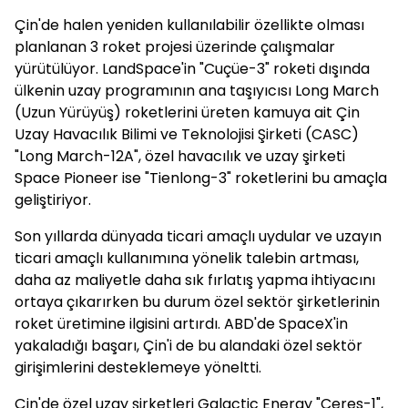
Çin'de halen yeniden kullanılabilir özellikte olması
planlanan 3 roket projesi üzerinde çalışmalar
yürütülüyor. LandSpace'in "Cuçüe-3" roketi dışında
ülkenin uzay programının ana taşıyıcısı Long March
(Uzun Yürüyüş) roketlerini üreten kamuya ait Çin
Uzay Havacılık Bilimi ve Teknolojisi Şirketi (CASC)
"Long March-12A", özel havacılık ve uzay şirketi
Space Pioneer ise "Tienlong-3" roketlerini bu amaçla
geliştiriyor.
Son yıllarda dünyada ticari amaçlı uydular ve uzayın
ticari amaçlı kullanımına yönelik talebin artması,
daha az maliyetle daha sık fırlatış yapma ihtiyacını
ortaya çıkarırken bu durum özel sektör şirketlerinin
roket üretimine ilgisini artırdı. ABD'de SpaceX'in
yakaladığı başarı, Çin'i de bu alandaki özel sektör
girişimlerini desteklemeye yöneltti.
Çin'de özel uzay şirketleri Galactic Energy "Ceres-1",