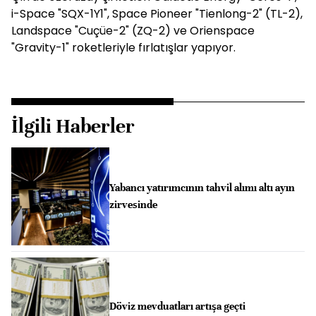
i-Space "SQX-1Y1", Space Pioneer "Tienlong-2" (TL-2),
Landspace "Cuçüe-2" (ZQ-2) ve Orienspace
"Gravity-1" roketleriyle fırlatışlar yapıyor.
İlgili Haberler
Yabancı yatırımcının tahvil alımı altı ayın
zirvesinde
Döviz mevduatları artışa geçti