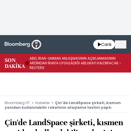
Canlı
ABD, İRAN-UMMAN ANLAŞMASININ AÇIKLANMASININ
AB
SON
ARDINDAN İRAN'A UYGULADIĞI ABLUKAYI KALDIRACAK -
GE
DAKİKA
REUTERS
UY
Bloomberg HT
Haberler
Çin'de LandSpace şirketi, kısmen
yeniden kullanılabilir roketinin ateşleme testini yaptı
Çin'de LandSpace şirketi, kısmen