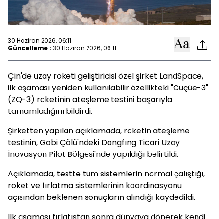
30 Haziran 2026, 06:11
Güncelleme :
30 Haziran 2026, 06:11
Çin'de uzay roketi geliştiricisi özel şirket LandSpace,
ilk aşaması yeniden kullanılabilir özellikteki "Cuçüe-3"
(ZQ-3) roketinin ateşleme testini başarıyla
tamamladığını bildirdi.
Şirketten yapılan açıklamada, roketin ateşleme
testinin, Gobi Çölü'ndeki Dongfıng Ticari Uzay
İnovasyon Pilot Bölgesi'nde yapıldığı belirtildi.
Açıklamada, testte tüm sistemlerin normal çalıştığı,
roket ve fırlatma sistemlerinin koordinasyonu
açısından beklenen sonuçların alındığı kaydedildi.
İlk aşaması fırlatıştan sonra dünyaya dönerek kendi