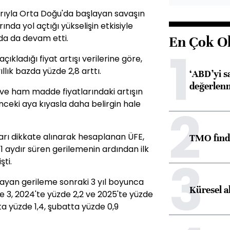
rılarıyla Orta Doğu'da başlayan savaşın
nda yol açtığı yükselişin etkisiyle
nda da devam etti.
En Çok O
1
çıkladığı fiyat artışı verilerine göre,
llık bazda yüzde 2,8 arttı.
‘ABD’yi s
değerlen
 ve ham madde fiyatlarındaki artışın
 önceki aya kıyasla daha belirgin hale
2
tları dikkate alınarak hesaplanan ÜFE,
TMO fındık
1 aydır süren gerilemenin ardından ilk
3
ti.
ayan gerileme sonraki 3 yıl boyunca
Küresel a
e 3, 2024'te yüzde 2,2 ve 2025'te yüzde
a yüzde 1,4, şubatta yüzde 0,9