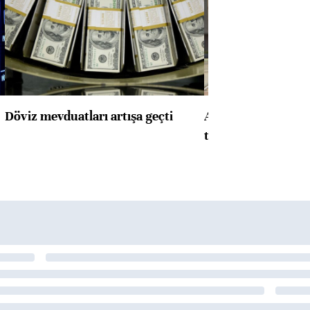
Döviz mevduatları artışa geçti
ABD'de konut başla
toparlandı