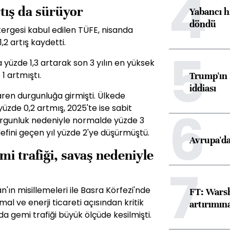
4
rtış da sürüyor
Yabancı h
döndü
rgesi kabul edilen TÜFE, nisanda
,2 artış kaydetti.
5
da yüzde 1,3 artarak son 3 yılın en yüksek
1 artmıştı.
Trump'ın 
iddiası
baren durgunluğa girmişti. Ülkede
6
üzde 0,2 artmış, 2025'te ise sabit
urgunluk nedeniyle normalde yüzde 3
edefini geçen yıl yüzde 2'ye düşürmüştü.
Avrupa'da
i trafiği, savaş nedeniyle
7
ran'ın misillemeleri ile Basra Körfezi'nde
FT: Warsh
al ve enerji ticareti açısından kritik
artırımın
a gemi trafiği büyük ölçüde kesilmişti.