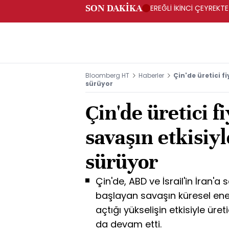
SON DAKİKA
EREĞLİ İKİNCİ ÇEYREKTE
Bloomberg HT
Haberler
Çin'de üretici f
sürüyor
Çin'de üretici f
savaşın etkisiyl
sürüyor
Çin'de, ABD ve İsrail'in İran'a 
başlayan savaşın küresel ene
açtığı yükselişin etkisiyle üret
da devam etti.