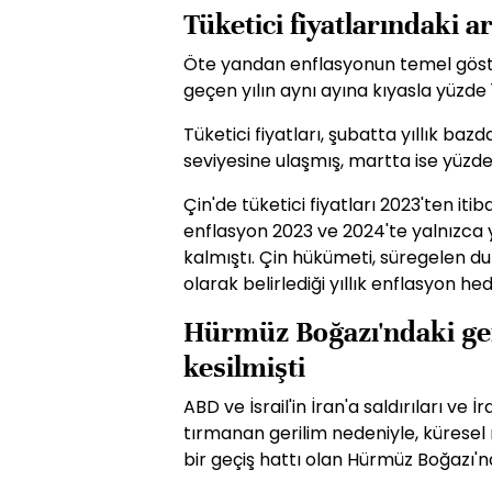
Tüketici fiyatlarındaki a
Öte yandan enflasyonun temel göste
geçen yılın aynı ayına kıyasla yüzde 1
Tüketici fiyatları, şubatta yıllık baz
seviyesine ulaşmış, martta ise yüzde 
Çin'de tüketici fiyatları 2023'ten iti
enflasyon 2023 ve 2024'te yalnızca y
kalmıştı. Çin hükümeti, süregelen d
olarak belirlediği yıllık enflasyon h
Hürmüz Boğazı'ndaki gem
kesilmişti
ABD ve İsrail'in İran'a saldırıları ve İ
tırmanan gerilim nedeniyle, küresel m
bir geçiş hattı olan Hürmüz Boğazı'nd