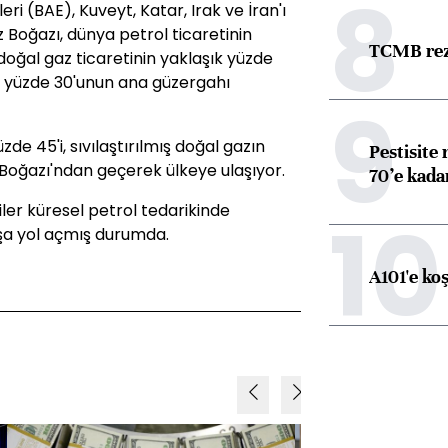
8
eri (BAE), Kuveyt, Katar, Irak ve İran'ı
Boğazı, dünya petrol ticaretinin
TCMB reze
ş doğal gaz ticaretinin yaklaşık yüzde
ık yüzde 30'unun ana güzergahı
9
üzde 45'i, sıvılaştırılmış doğal gazın
Pestisite
Boğazı'ndan geçerek ülkeye ulaşıyor.
70’e kadar
iler küresel petrol tedarikinde
10
yol açmış durumda.​​​​​​​
A101'e ko