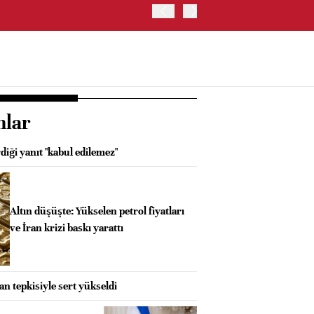
BORSA İSTANBUL'DA BIST
nlar
diği yanıt "kabul edilemez"
Altın düşüşte: Yükselen petrol fiyatları
ve İran krizi baskı yarattı
an tepkisiyle sert yükseldi