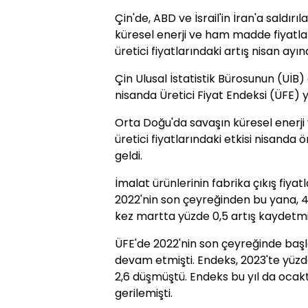
Çin'de, ABD ve İsrail'in İran'a saldı
küresel enerji ve ham madde fiyatları
üretici fiyatlarındaki artış nisan ayı
Çin Ulusal İstatistik Bürosunun (UİB) a
nisanda Üretici Fiyat Endeksi (ÜFE) yı
Orta Doğu'da savaşın küresel enerji
üretici fiyatlarındaki etkisi nisanda
geldi.
İmalat ürünlerinin fabrika çıkış fiya
2022'nin son çeyreğinden bu yana, 4
kez martta yüzde 0,5 artış kaydetmiş
ÜFE'de 2022'nin son çeyreğinde başl
devam etmişti. Endeks, 2023'te yüzd
2,6 düşmüştü. Endeks bu yıl da ocakt
gerilemişti.