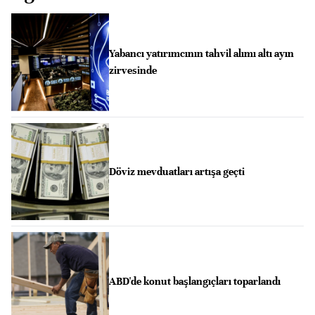
Yabancı yatırımcının tahvil alımı altı ayın
zirvesinde
Döviz mevduatları artışa geçti
ABD'de konut başlangıçları toparlandı