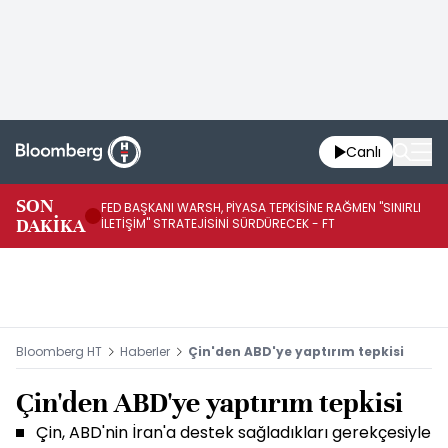
Canlı
SON
FED BAŞKANI WARSH, PİYASA TEPKİSİNE RAĞMEN "SINIRLI
FE
DAKİKA
İLETİŞİM" STRATEJİSİNİ SÜRDÜRECEK - FT
SÜ
Bloomberg HT
Haberler
Çin'den ABD'ye yaptırım tepkisi
Çin'den ABD'ye yaptırım tepkisi
Çin, ABD'nin İran'a destek sağladıkları gerekçesiyle