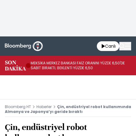
Canlı
SON
MEKSİKA MERKEZ BANKASI FAİZ ORANINI YÜZDE 6,50'DE
OY
DAKİKA
SABİT BIRAKTI; BEKLENTİ YÜZDE 6,50
AÇ
Bloomberg HT
Haberler
Çin, endüstriyel robot kullanımında
Almanya ve Japonya’yı geride bıraktı
Çin, endüstriyel robot