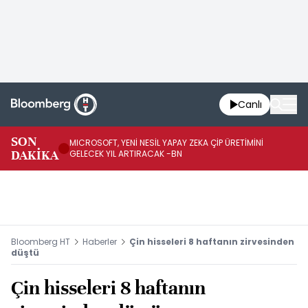
Canlı
SON
MICROSOFT, YENİ NESİL YAPAY ZEKA ÇİP ÜRETİMİNİ
HA
DAKİKA
GELECEK YIL ARTIRACAK -BN
Mİ
Bloomberg HT
Haberler
Çin hisseleri 8 haftanın zirvesinden
düştü
Çin hisseleri 8 haftanın