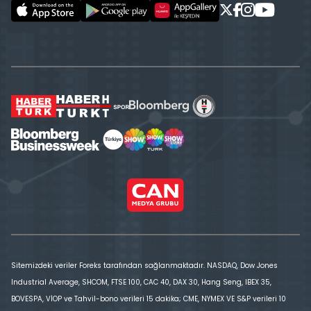
Sitemizdeki veriler Foreks tarafından sağlanmaktadır. NASDAQ, Dow Jones
Industrial Average, SHCOM, FTSE 100, CAC 40, DAX 30, Hang Seng, IBEX 35,
BOVESPA, VİOP ve Tahvil-bono verileri 15 dakika; CME, NYMEX VE S&P verileri 10