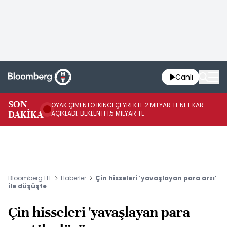
Canlı
İR
SON
OYAK ÇİMENTO İKİNCİ ÇEYREKTE 2 MİLYAR TL NET KAR
YÖ
DAKİKA
AÇIKLADI; BEKLENTİ 1,5 MİLYAR TL
OL
Bloomberg HT
Haberler
Çin hisseleri ‘yavaşlayan para arzı’
ile düşüşte
Çin hisseleri 'yavaşlayan para