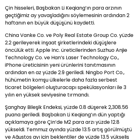
Çin hisseleri, Başbakan Li Keqiang’ın para arzının
geçtiğimiz ay yavaşladığını söylemesinin ardından 2
haftanın en büyük düşüşünü kaydetti.
China Vanke Co. ve Poly Real Estate Group Co. yüzde
2.2 gerileyerek inşaat şirketlerindeki düşüşlere
öncülük etti. Apple Inc. üreticilerinden Suzhuo Anjie
Technology Co. ve Han’s Laser Technology Co.,
iPhone üreticisinin yeni ürünlerini tanıtmasının
ardından en az yüzde 2.9 geriledi. Ningbo Port Co.,
hühümetin komşu ülkelerle daha fazla serbest
ticaret bölgeleri oluşturacapı spekülasyonları ile 3
yılın en yüksek seviyesine tırmandı.
Şanghay Bileşik Endeksi, yüzde 0.8 düşerek 2,308.56
puana geriledi. Başbakan Li Keqiang’ın dün yaptığı
açıklamaya göre Çin’de M2 para arzı yüzde 12.8
yükseldi. Temmuz ayında yüzde 13.5 artış görülmüştü
ve Ağustos ayı için beklentiler de yüzde 13.5 yükseliş