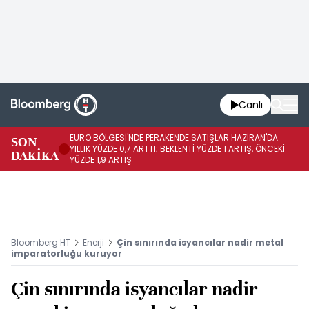
Canlı
EURO BÖLGESİ'NDE PERAKENDE SATIŞLAR HAZİRAN'DA
EU
SON
YILLIK YÜZDE 0,7 ARTTI; BEKLENTİ YÜZDE 1 ARTIŞ, ÖNCEKİ
AY
DAKİKA
YÜZDE 1,9 ARTIŞ
ÖN
Bloomberg HT
Enerji
Çin sınırında isyancılar nadir metal
imparatorluğu kuruyor
Çin sınırında isyancılar nadir