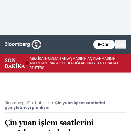
Canlı
ABD, İRAN-UMMAN ANLAŞMASININ AÇIKLANMASININ
AB
SON
ARDINDAN İRAN'A UYGULADIĞI ABLUKAYI KALDIRACAK -
GE
DAKİKA
REUTERS
UY
Bloomberg HT
Haberler
Çin yuan işlem saatlerini
genişletmeyi planlıyor
Çin yuan işlem saatlerini