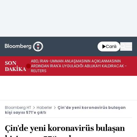
Canlı
ABD, İRAN-UMMAN ANLAŞMASININ AÇIKLANMASININ
AB
SON
ARDINDAN İRAN'A UYGULADIĞI ABLUKAYI KALDIRACAK -
GE
DAKİKA
REUTERS
UY
Bloomberg HT
Haberler
Çin’de yeni koronavirüs bulaşan
kişi sayısı 571’e çıktı
Çin'de yeni koronavirüs bulaşan