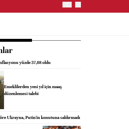
OYAK ÇİMENTO İKİNCİ ÇEY
nlar
enflasyonu yüzde 37,68 oldu
Emeklilerden yeni yıl için maaş
düzenlemesi talebi
 göre Ukrayna, Putin'in konutuna saldırmadı