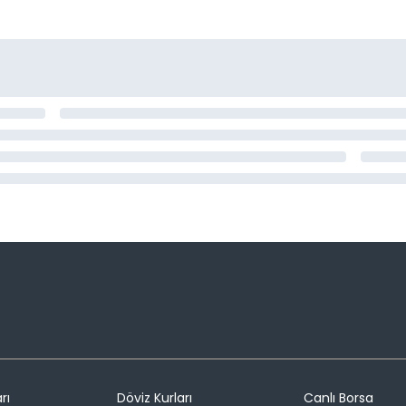
rı
Döviz Kurları
Canlı Borsa