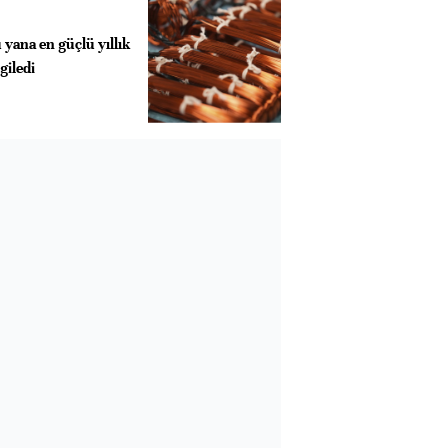
 yana en güçlü yıllık
giledi