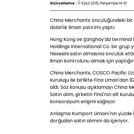
Güncelleme :
17 Eylül 2015, Perşembe 14:10
China Merchants öncülüğündeki bir 
dolarlık liman yatırımı yaptı.
Hong Kong ve Şanghay'da terminal i
Holdings International Co. bir grup y
hissesini satın almasına öncülük ettiğ
liman kontrolünü almak için yaptığını
China Merchants, COSCO Pacific Ltd.
kuruluşu ile birlikte Fina Liman'dan 
aldı. Söz konusu açıklamayı China M
Satın alım, şirketin Fina'nın alt kur
konsorsiyum erişimi sağlıyor.
Anlaşma Kumport Limanı'nın yüzde 1.
dorğudan satın alımını da içeriyor.