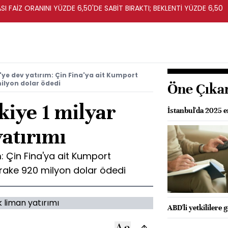
I FAİZ ORANINI YÜZDE 6,50'DE SABİT BIRAKTI; BEKLENTİ YÜZDE 6,50
'ye dev yatırım: Çin Fina'ya ait Kumport
milyon dolar ödedi
Öne Çıka
kiye 1 milyar
İstanbul'da 2025 
yatırımı
m: Çin Fina'ya ait Kumport
tirake 920 milyon dolar ödedi
ABD'li yetkililere