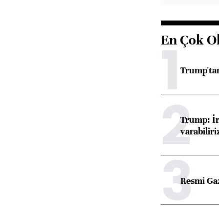
En Çok O
1
Trump'tan
2
Trump: İr
varabiliri
3
Resmi Ga