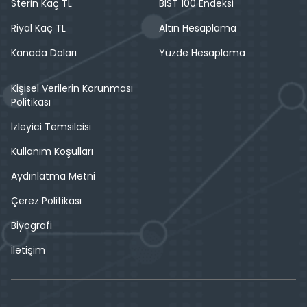
Sterin Kaç TL
BIST 100 Endeksi
Riyal Kaç TL
Altın Hesaplama
Kanada Doları
Yüzde Hesaplama
Kişisel Verilerin Korunması
Politikası
İzleyici Temsilcisi
Kullanım Koşulları
Aydınlatma Metni
Çerez Politikası
Biyografi
İletişim