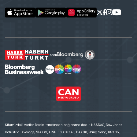
Sitemizdeki veriler Foreks tarafından sağlanmaktadır. NASDAQ, Dow Jones
Industrial Average, SHCOM, FTSE 100, CAC 40, DAX 30, Hang Seng, IBEX 35,