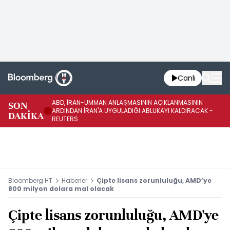
Canlı
ABD, İRAN-UMMAN ANLAŞMASININ AÇIKLANMASININ
AB
SON
ARDINDAN İRAN'A UYGULADIĞI ABLUKAYI KALDIRACAK -
GE
DAKİKA
REUTERS
UY
Bloomberg HT
Haberler
Çipte lisans zorunluluğu, AMD’ye
800 milyon dolara mal olacak
Çipte lisans zorunluluğu, AMD'ye