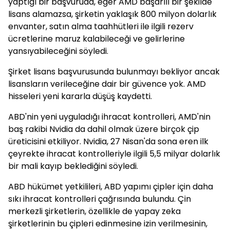
yaptığı bir başvuruda, eğer AMD başarılı bir şekilde
lisans alamazsa, şirketin yaklaşık 800 milyon dolarlık
envanter, satın alma taahhütleri ile ilgili rezerv
ücretlerine maruz kalabileceği ve gelirlerine
yansıyabileceğini söyledi.
Şirket lisans başvurusunda bulunmayı bekliyor ancak
lisansların verileceğine dair bir güvence yok. AMD
hisseleri yeni kararla düşüş kaydetti.
ABD'nin yeni uyguladığı ihracat kontrolleri, AMD'nin
baş rakibi Nvidia da dahil olmak üzere birçok çip
üreticisini etkiliyor. Nvidia, 27 Nisan'da sona eren ilk
çeyrekte ihracat kontrolleriyle ilgili 5,5 milyar dolarlık
bir mali kayıp beklediğini söyledi.
ABD hükümet yetkilileri, ABD yapımı çipler için daha
sıkı ihracat kontrolleri çağrısında bulundu. Çin
merkezli şirketlerin, özellikle de yapay zeka
şirketlerinin bu çipleri edinmesine izin verilmesinin,