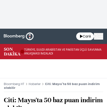
Canlı
SON
TÜRKİYE, SUUDİ ARABİSTAN VE PAKİSTAN ÜÇLÜ SAVUNMA
TR
DAKİKA
ANLAŞMASI İMZALADI
BN
Bloomberg HT
Haberler
Citi: Mayıs'ta 50 baz puan indirim
olabilir
Citi: Mayıs'ta 50 baz puan indirim