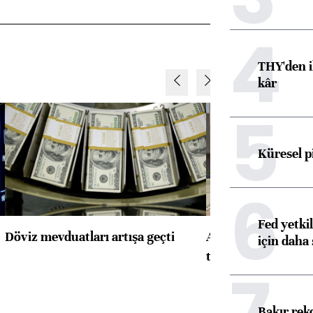
4
THY'den i
kâr
5
Küresel p
6
Fed yetki
Döviz mevduatları artışa geçti
ABD'de konut başla
için daha 
toparlandı
7
Bakır rek