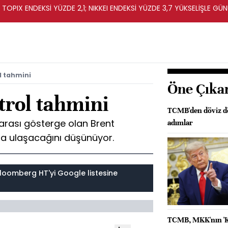
OPIX ENDEKSİ YÜZDE 2,1; NIKKEI ENDEKSİ YÜZDE 3,7 YÜKSELİŞLE G
ol tahmini
Öne Çıka
etrol tahmini
TCMB'den döviz dö
rarası gösterge olan Brent
adımlar
ra ulaşacağını düşünüyor.
loomberg HT'yi Google listesine
TCMB, MKK'nın 'Kr