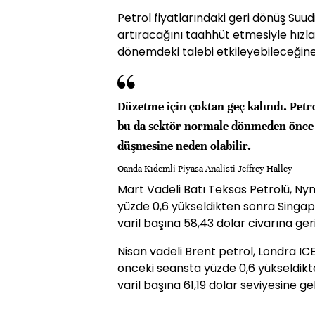
Petrol fiyatlarındaki geri dönüş Suudi
artıracağını taahhüt etmesiyle hızl
dönemdeki talebi etkileyebileceğine 
Düzetme için çoktan geç kalındı. Petro
bu da sektör normale dönmeden önce p
düşmesine neden olabilir.
Oanda Kıdemli Piyasa Analisti Jeffrey Halley
Mart Vadeli Batı Teksas Petrolü, N
yüzde 0,6 yükseldikten sonra Singapu
varil başına 58,43 dolar civarına geri
Nisan vadeli Brent petrol, Londra IC
önceki seansta yüzde 0,6 yükseldik
varil başına 61,19 dolar seviyesine gel