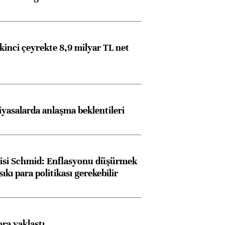
kinci çeyrekte 8,9 milyar TL net
Almanya, Commerzbank
Ba
konusunda Unicredit ile
me
iyasalarda anlaşma beklentileri
görüşmelere hazırlanıyor
lisi Schmid: Enflasyonu düşürmek
ngıçları
sıkı para politikası gerekebilir
ora yaklaştı