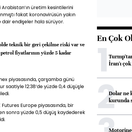
 Arabistan’ın üretim kesintilerini
anmıştı fakat koronavirüsün yakın
dair endişeler hala sürüyor.
En Çok O
1
lde teknik bir geri çekilme riski var ve
etrol fiyatlarının yüzde 5 kadar
Turmp'tan
İran'ı çok
2
ymex piyasasında, çarşamba günü
r saatiyle 12:38’de yüzde 0,4 düşüşle
Dolar ne 
ledi.
kurunda 
E Futures Europe piyasasında, bir
3
ten sonra yüzde 0,5 düşüş kaydederek
di.
Motorine 