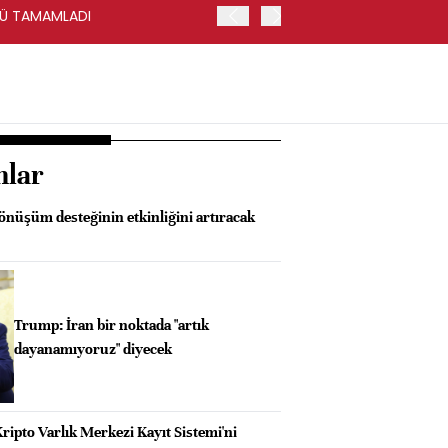
ÜNÜ TAMAMLADI
VİOP'TA BIST 30 KONTRAT
nlar
nüşüm desteğinin etkinliğini artıracak
Trump: İran bir noktada "artık
dayanamıyoruz" diyecek
ipto Varlık Merkezi Kayıt Sistemi'ni