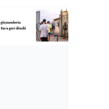
z göçmenlerin
Fas'a geri döndü