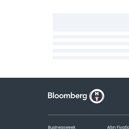
Businessweek
Altın Fiyatla