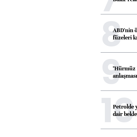
8
ABD'nin ö
füzeleri k
9
"Hürmüz B
anlaşması 
10
Petrolde 
dair bekle