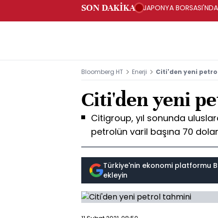
SON DAKİKA
JAPONYA BORSASI'NDA T
Bloomberg HT
Enerji
Citi'den yeni petr
Citi'den yeni p
Citigroup, yıl sonunda ulusla
petrolün varil başına 70 dola
Türkiye'nin ekonomi platformu B
ekleyin