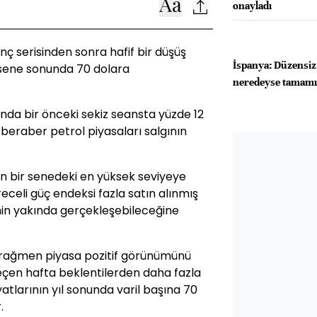
onayladı
nç serisinden sonra hafif bir düşüş
İspanya: Düzensi
 sene sonunda 70 dolara
neredeyse tamamı 
nda bir önceki sekiz seansta yüzde 12
 beraber petrol piyasaları salgının
son bir senedeki en yüksek seviyeye
celi güç endeksi fazla satın alınmış
nin yakında gerçekleşebileceğine
na rağmen piyasa pozitif görünümünü
eçen hafta beklentilerden daha fazla
yatlarının yıl sonunda varil başına 70
.