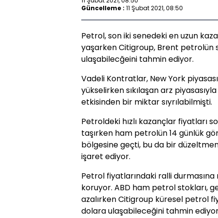
11 Şubat 2021, 08:50
Güncelleme :
11 Şubat 2021, 08:50
Petrol, son iki senedeki en uzun kaza
yaşarken Citigroup, Brent petrolün
ulaşabilecğeini tahmin ediyor.
Vadeli Kontratlar, New York piyasası
yükselirken sıkılaşan arz piyasasıyla
etkisinden bir miktar sıyrılabilmişti.
Petroldeki hızlı kazançlar fiyatları 
taşırken ham petrolün 14 günlük göre
bölgesine geçti, bu da bir düzeltme
işaret ediyor.
Petrol fiyatlarındaki ralli durması
koruyor. ABD ham petrol stokları, g
azalırken Citigroup küresel petrol fi
dolara ulaşabileceğini tahmin ediyor