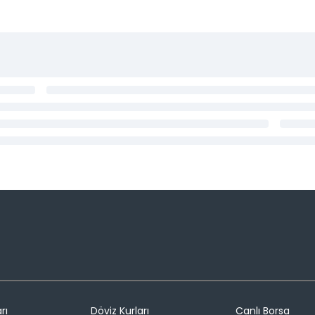
rı
Döviz Kurları
Canlı Borsa