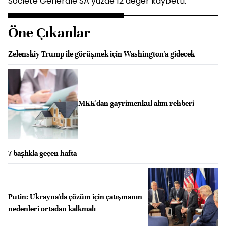
Societe Generale SA yüzde 12 değer kaybetti.
Öne Çıkanlar
Zelenskiy Trump ile görüşmek için Washington'a gidecek
MKK'dan gayrimenkul alım rehberi
7 başlıkla geçen hafta
Putin: Ukrayna'da çözüm için çatışmanın
nedenleri ortadan kalkmalı