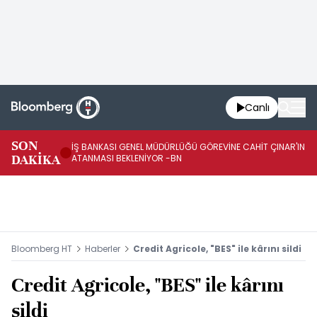
Canlı
HA
SON
İŞ BANKASI GENEL MÜDÜRLÜĞÜ GÖREVİNE CAHİT ÇINAR'IN
Şİ
DAKİKA
ATANMASI BEKLENİYOR -BN
BE
Bloomberg HT
Haberler
Credit Agricole, "BES" ile kârını sildi
Credit Agricole, "BES" ile kârını
sildi