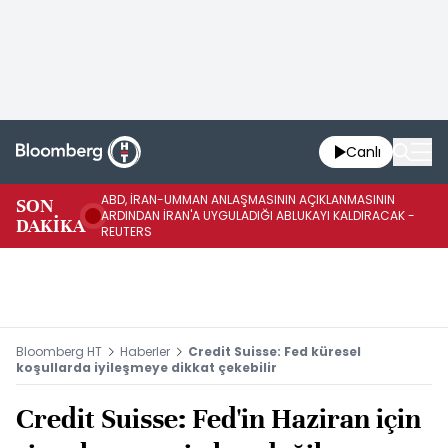
Canlı
ABD, İRAN-UMMAN ANLAŞMASININ AÇIKLANMASININ
AB
SON
ARDINDAN İRAN'A UYGULADIĞI ABLUKAYI KALDIRACAK -
GE
DAKİKA
REUTERS
UY
Bloomberg HT
Haberler
Credit Suisse: Fed küresel
koşullarda iyileşmeye dikkat çekebilir
Credit Suisse: Fed'in Haziran için