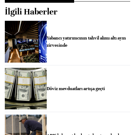
İlgili Haberler
Yabancı yatırımcının tahvil alımı altı ayın
zirvesinde
Döviz mevduatları artışa geçti