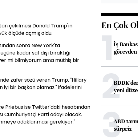
En Çok O
ştan çekilmesi Donald Trump'ın
1
yük ölçüde açmış oldu.
İş Banka
asından sonra New York'ta
görevden 
ugüne kadar saf dışı bıraktığı
sever mi bilmiyorum ama müthiş bir
2
de zafer sözü veren Trump, "Hillary
BDDK'den 
 iyi bir başkan olamaz." ifadelerini
yeni düz
3
ce Priebus ise Twitter'daki hesabından
ı Cumhuriyetçi Parti adayı olacak.
ABD tarım
 yenmeye odaklanması gerekiyor."
sürpriz