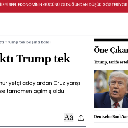
ERİLERİ REEL EKONOMİNİN GÜCÜNÜ OLDUĞUNDAN DÜŞÜK GÖSTERİYOR
ktı Trump tek başına kaldı
Öne Çıka
aktı Trump tek
Trump, tarife ert
uriyetçi adaylardan Cruz yarışı
eyse tamamen açılmış oldu
Deutsche Bank’ta