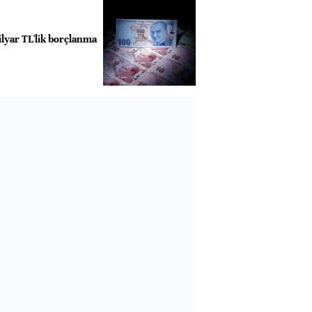
ilyar TL'lik borçlanma