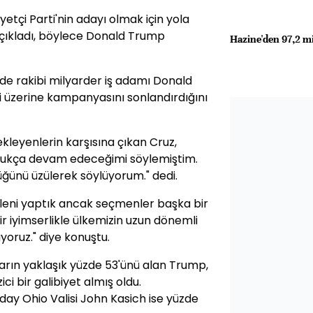
tçi Parti'nin adayı olmak için yola
 açıkladı, böylece Donald Trump
Hazine'den 97,2 m
de rakibi milyarder iş adamı Donald
si üzerine kampanyasını sonlandırdığını
ekleyenlerin karşısına çıkan Cruz,
oldukça devam edeceğimi söylemiştim.
ünü üzülerek söylüyorum." dedi.
eleni yaptık ancak seçmenler başka bir
bir iyimserlikle ülkemizin uzun dönemli
oruz." diye konuştu.
arın yaklaşık yüzde 53'ünü alan Trump,
ci bir galibiyet almış oldu.
day Ohio Valisi John Kasich ise yüzde