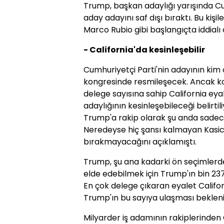
Trump, başkan adaylığı yarışında Cum
aday adayını saf dışı bıraktı. Bu kiş
Marco Rubio gibi başlangıçta iddialı 
- California'da kesinleşebilir
Cumhuriyetçi Parti'nin adayının ki
kongresinde resmileşecek. Ancak ko
delege sayısına sahip California eya
adaylığının kesinleşebileceği belirtili
Trump'a rakip olarak şu anda sadece
Neredeyse hiç şansı kalmayan Kasic
bırakmayacağını açıklamıştı.
Trump, şu ana kadarki ön seçimlerde 
elde edebilmek için Trump'ın bin 237
En çok delege çıkaran eyalet Califo
Trump'ın bu sayıya ulaşması bekleni
Milyarder iş adamının rakiplerinde