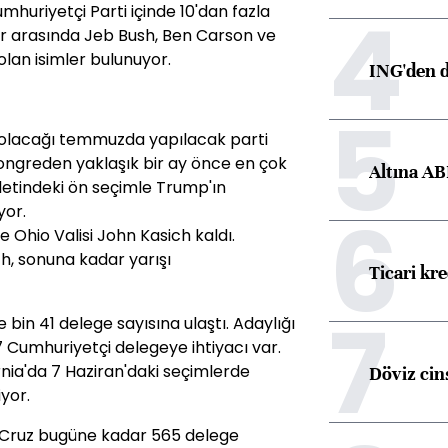
4
huriyetçi Parti içinde 10'dan fazla
iler arasında Jeb Bush, Ben Carson ve
olan isimler bulunuyor.
ING'den d
5
m olacağı temmuzda yapılacak parti
ngreden yaklaşık bir ay önce en çok
Altına AB
letindeki ön seçimle Trump'ın
6
yor.
 Ohio Valisi John Kasich kaldı.
h, sonuna kadar yarışı
Ticari kr
7
bin 41 delege sayısına ulaştı. Adaylığı
 Cumhuriyetçi delegeye ihtiyacı var.
rnia'da 7 Haziran'daki seçimlerde
Döviz cins
yor.
n Cruz bugüne kadar 565 delege