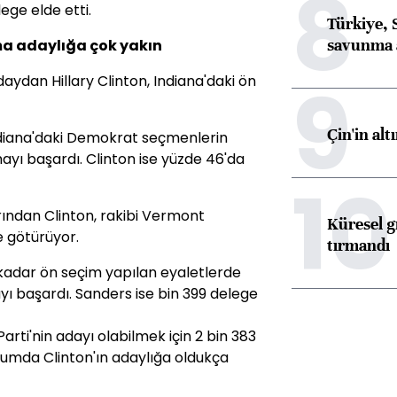
8
ege elde etti.
Türkiye, 
savunma 
ma adaylığa çok yakın
9
aydan Hillary Clinton, Indiana'daki ön
Çin'in alt
ndiana'daki Demokrat seçmenlerin
ayı başardı. Clinton ise yüzde 46'da
10
ndan Clinton, rakibi Vermont
Küresel gı
e götürüyor.
tırmandı
 kadar ön seçim yapılan eyaletlerde
ı başardı. Sanders ise bin 399 delege
rti'nin adayı olabilmek için 2 bin 383
rumda Clinton'ın adaylığa oldukça