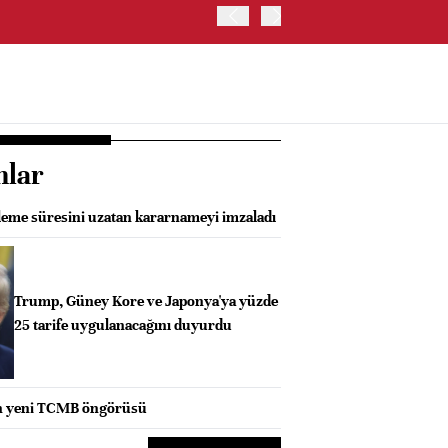
ABD HAZİNE BAKANLIĞI, 
nlar
eleme süresini uzatan kararnameyi imzaladı
Trump, Güney Kore ve Japonya'ya yüzde
25 tarife uygulanacağını duyurdu
n yeni TCMB öngörüsü